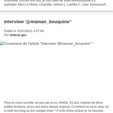
novembre. Encore une fois, je suis ravie de votre enthousiasme à y
participer. Merci à Olivier, Charlotte, Hélène L, Laetitia C, Julie, Emmanuelle,
Sabine, Hélène D, Emilie T, Emilie Z, Laetitia...
Interview '@maman_bouquine"
Publié le 31/01/2021 à 07:00
Par
heliena-gas
Peux-tu nous raconter un peu qui tu es. Amélie, 41 ans, maman de deux
petites lectrices, accro aux livres depuis toujours. Comment en es-tu venu (e)
à créer ton blog ou ton compte insta ? À la fin d'une lecture je ne trouvais