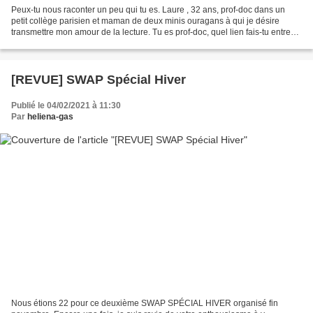
Peux-tu nous raconter un peu qui tu es. Laure , 32 ans, prof-doc dans un
petit collège parisien et maman de deux minis ouragans à qui je désire
transmettre mon amour de la lecture. Tu es prof-doc, quel lien fais-tu entre
ton métier et ton blog? Mon blog...
[REVUE] SWAP Spécial Hiver
Publié le 04/02/2021 à 11:30
Par
heliena-gas
Nous étions 22 pour ce deuxième SWAP SPÉCIAL HIVER organisé fin