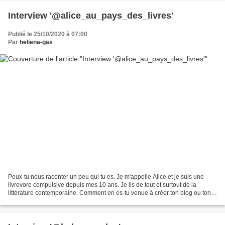
Interview '@alice_au_pays_des_livres'
Publié le 25/10/2020 à 07:00
Par
heliena-gas
Peux-tu nous raconter un peu qui tu es. Je m'appelle Alice et je suis une
livrevore compulsive depuis mes 10 ans. Je lis de tout et surtout de la
littérature contemporaine. Comment en es-tu venue à créer ton blog ou ton
compte insta ? J'ai créé mon compte...