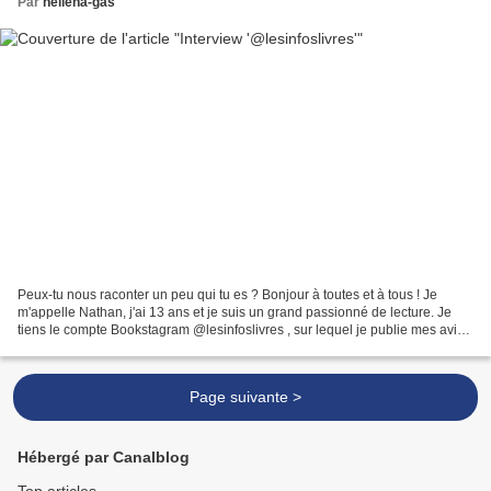
Par
heliena-gas
Peux-tu nous raconter un peu qui tu es ? Bonjour à toutes et à tous ! Je
m'appelle Nathan, j'ai 13 ans et je suis un grand passionné de lecture. Je
tiens le compte Bookstagram @lesinfoslivres , sur lequel je publie mes avis
sur les livres que j'ai lus....
Page suivante >
Hébergé par Canalblog