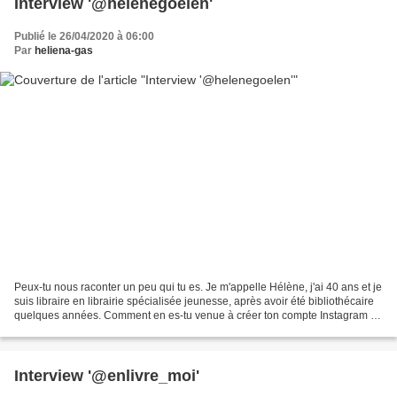
Interview '@helenegoelen'
Publié le 26/04/2020 à 06:00
Par
heliena-gas
Peux-tu nous raconter un peu qui tu es. Je m'appelle Hélène, j'ai 40 ans et je
suis libraire en librairie spécialisée jeunesse, après avoir été bibliothécaire
quelques années. Comment en es-tu venue à créer ton compte Instagram ?
Je l'ai créé au début...
Interview '@enlivre_moi'