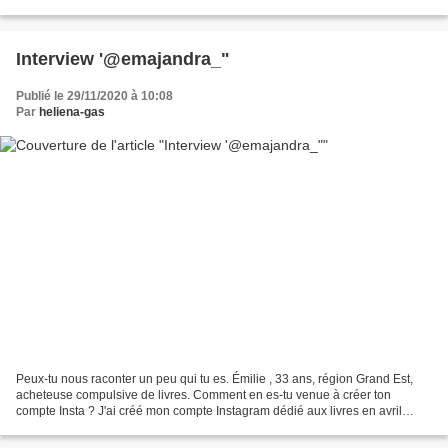
jamais personne avec qui...
Interview '@emajandra_"
Publié le 29/11/2020 à 10:08
Par
heliena-gas
Peux-tu nous raconter un peu qui tu es. Émilie , 33 ans, région Grand Est,
acheteuse compulsive de livres. Comment en es-tu venue à créer ton
compte Insta ? J'ai créé mon compte Instagram dédié aux livres en avril
2017. Au fil des années, il a un peu...