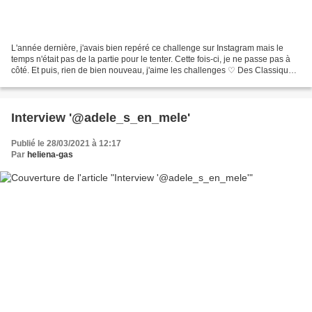
L'année dernière, j'avais bien repéré ce challenge sur Instagram mais le
temps n'était pas de la partie pour le tenter. Cette fois-ci, je ne passe pas à
côté. Et puis, rien de bien nouveau, j'aime les challenges ♡ Des Classiques
OK mais c'est quoi? et...
Interview '@adele_s_en_mele'
Publié le 28/03/2021 à 12:17
Par
heliena-gas