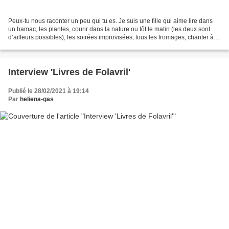
Peux-tu nous raconter un peu qui tu es. Je suis une fille qui aime lire dans
un hamac, les plantes, courir dans la nature ou tôt le matin (les deux sont
d’ailleurs possibles), les soirées improvisées, tous les fromages, chanter à
tue-tête avec mes enfants...
Interview 'Livres de Folavril'
Publié le 28/02/2021 à 19:14
Par
heliena-gas