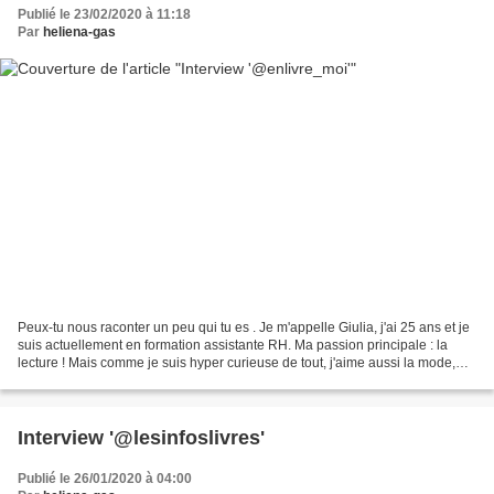
Publié le 23/02/2020 à 11:18
Par
heliena-gas
Peux-tu nous raconter un peu qui tu es . Je m'appelle Giulia, j'ai 25 ans et je
suis actuellement en formation assistante RH. Ma passion principale : la
lecture ! Mais comme je suis hyper curieuse de tout, j'aime aussi la mode,
l'art notamment la peinture,...
Interview '@lesinfoslivres'
Publié le 26/01/2020 à 04:00