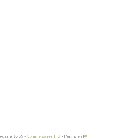
a-gas à 16:55 -
Commentaires [
…
]
- Permalien [
#
]