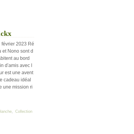
lckx
, février 2023 Ré
 et Nono sont d
bitent au bord
ein d'amis avec l
ur est une avent
 le cadeau idéal
e une mission ri
planche
,
Collection