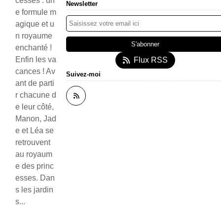
cesses : un
Newsletter
e formule m
agique et u
n royaume
enchanté !
Enfin les va
Flux RSS
cances ! Av
Suivez-moi
ant de parti
r chacune d
e leur côté,
Manon, Jad
e et Léa se
retrouvent
au royaum
e des princ
esses. Dan
s les jardin
s...