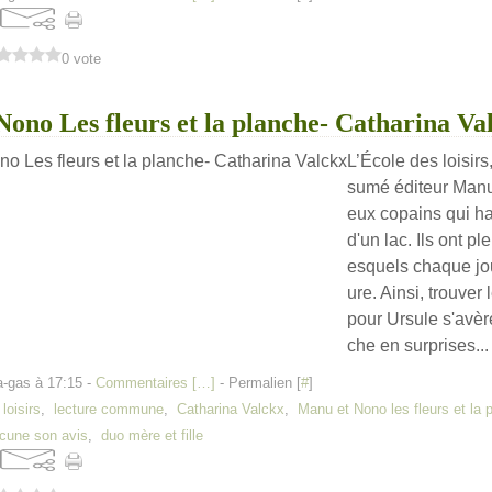
0 vote
ono Les fleurs et la planche- Catharina Va
L’École des loisirs
sumé éditeur Manu
eux copains qui ha
d'un lac. Ils ont pl
esquels chaque jo
ure. Ainsi, trouver
pour Ursule s'avèr
che en surprises...
a-gas à 17:15 -
Commentaires [
…
]
- Permalien [
#
]
 loisirs
,
lecture commune
,
Catharina Valckx
,
Manu et Nono les fleurs et la 
cune son avis
,
duo mère et fille