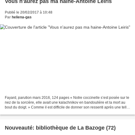
Vous n'aurez pas ma haine-Antoine Leiris
Publié le 20/02/2017 à 10:48
Par
heliena-gas
Fayard, parution mars 2016, 124 pages « Notre coccinelle s’est posée sur le
nez de la sorcière, elle avait une kalachnikov en bandoulière et la mort au
bout du doigt. » Comme il est difficile de donner son ressenti après une telle
lecture ! Il m’a fallu...
Nouveauté: bibliothèque de La Bazoge (72)