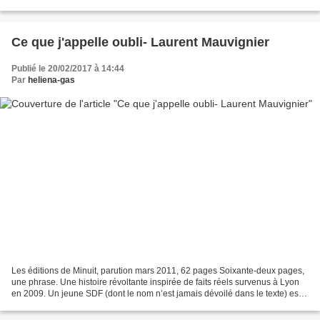
mise en page et l’écriture...
Ce que j'appelle oubli- Laurent Mauvignier
Publié le 20/02/2017 à 14:44
Par
heliena-gas
Les éditions de Minuit, parution mars 2011, 62 pages Soixante-deux pages,
une phrase. Une histoire révoltante inspirée de faits réels survenus à Lyon
en 2009. Un jeune SDF (dont le nom n’est jamais dévoilé dans le texte) est
roué de coups par quatre vigiles...