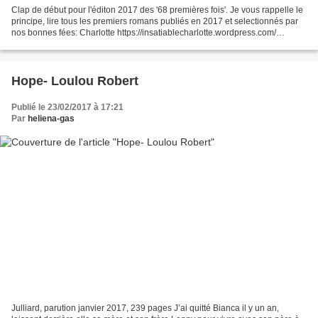
Clap de début pour l'éditon 2017 des '68 premières fois'. Je vous rappelle le
principe, lire tous les premiers romans publiés en 2017 et selectionnés par
nos bonnes fées: Charlotte https://insatiablecharlotte.wordpress.com/
Églantine et Nicole http://www.motspourmots.fr/...
Hope- Loulou Robert
Publié le 23/02/2017 à 17:21
Par
heliena-gas
Julliard, parution janvier 2017, 239 pages J’ai quitté Bianca il y un an,