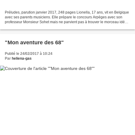
Préludes, parution janvier 2017, 248 pages Lionella, 17 ans, vit en Belgique
avec ses parents musiciens. Elle prépare le concours Arpèges avec son
professeur Monsieur Sohet mais ne parvient pas à trouver le morceau idéal
à jouer avec son violoncelle....
"Mon aventure des 68"
Publié le 24/02/2017 à 10:24
Par
heliena-gas