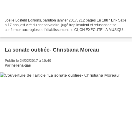
Joëlle Losfeld Editions, parution janvier 2017, 212 pages En 1887 Erik Satie
a 17 ans, est viré du conservatoire, jugé trop insolent et refusant de se
conformer aux règles de l’établissement. « ICI, ON EXÉCUTE LA MUSIQUE !
IL N’Y A PAS DE VÉRITÉ EN ART...
La sonate oubliée- Christiana Moreau
Publié le 24/02/2017 à 10:40
Par
heliena-gas