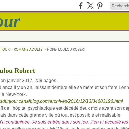
N JOUR
>
ROMANS ADULTE
>
HOPE- LOULOU ROBERT
ulou Robert
tion janvier 2017, 239 pages
anca il y un an, laissant derrière elle sa mère et son frère Lenn
e à New-York.
itsdunjour.canalblog.com/archives/2016/12/13/34682196.html
de l’hôpital psychiatrique est décédé deux mois avant son dépa
ais dans cette grande ville où tout est possible et réalisable.
m’a contaminée. Je suis entrée dans son jeu. J’en ai accepté les 
 nouvelles rencontres. Mr White, séduisant professeur de littér