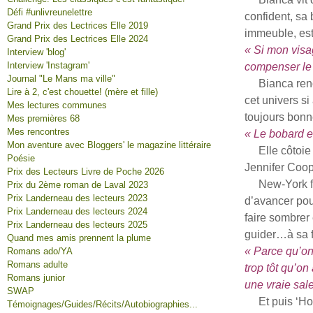
Défi #unlivreunelettre
confident, sa 
Grand Prix des Lectrices Elle 2019
immeuble, est s
Grand Prix des Lectrices Elle 2024
« Si mon visa
Interview 'blog'
Interview 'Instagram'
compenser le b
Journal "Le Mans ma ville"
Bianca renco
Lire à 2, c'est chouette! (mère et fille)
cet univers si
Mes lectures communes
toujours bonn
Mes premières 68
Mes rencontres
« Le bobard es
Mon aventure avec Bloggers' le magazine littéraire
Elle côtoie a
Poésie
Jennifer Coop
Prix des Lecteurs Livre de Poche 2026
New-York fait 
Prix du 2ème roman de Laval 2023
Prix Landerneau des lecteurs 2023
d’avancer pour
Prix Landerneau des lecteurs 2024
faire sombrer 
Prix Landerneau des lecteurs 2025
guider…à sa f
Quand mes amis prennent la plume
« Parce qu’on
Romans ado/YA
Romans adulte
trop tôt qu’on
Romans junior
une vraie sale
SWAP
Et puis ‘Hop
Témoignages/Guides/Récits/Autobiographies...