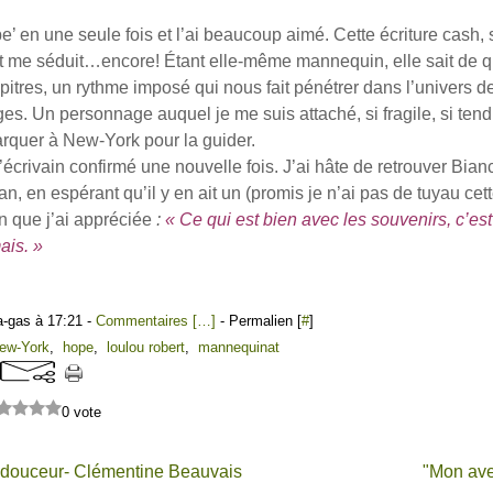
’ en une seule fois et l’ai beaucoup aimé. Cette écriture cash, 
 me séduit…encore! Étant elle-même mannequin, elle sait de qu
pitres, un rythme imposé qui nous fait pénétrer dans l’univers d
es. Un personnage auquel je me suis attaché, si fragile, si te
rquer à New-York pour la guider.
crivain confirmé une nouvelle fois. J’ai hâte de retrouver Bia
n, en espérant qu’il y en ait un (promis je n’ai pas de tuyau cette
 que j’ai appréciée
:
« Ce qui est bien avec les souvenirs, c’est
ais. »
a-gas à 17:21 -
Commentaires [
…
]
- Permalien [
#
]
ew-York
,
hope
,
loulou robert
,
mannequinat
0 vote
 douceur- Clémentine Beauvais
"Mon ave