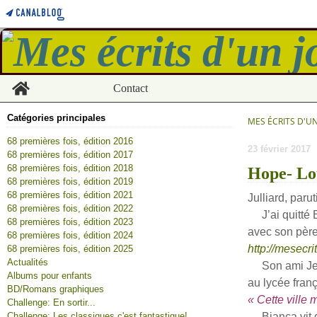
Home
Contact
Catégories principales
MES ÉCRITS D'U
68 premières fois, édition 2016
23 février 2017
68 premières fois, édition 2017
68 premières fois, édition 2018
Hope- Lo
68 premières fois, édition 2019
68 premières fois, édition 2021
Julliard, paru
68 premières fois, édition 2022
J’ai quitté Bi
68 premières fois, édition 2023
avec son pèr
68 premières fois, édition 2024
http://mesecr
68 premières fois, édition 2025
Actualités
Son ami Jeff 
Albums pour enfants
au lycée franç
BD/Romans graphiques
« Cette ville 
Challenge: En sortir...
Challenge: Les classiques c'est fantastique!
Bianca vit de