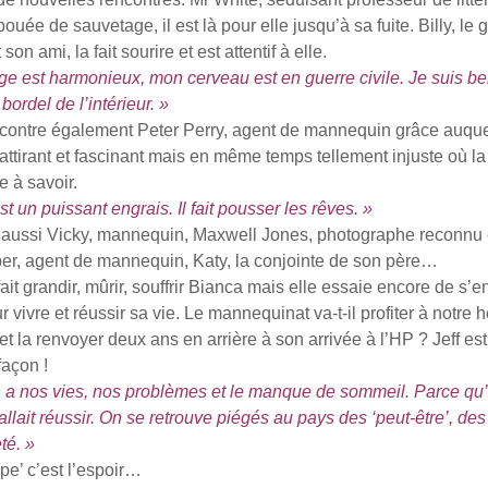
bouée de sauvetage, il est là pour elle jusqu’à sa fuite. Billy, le
on ami, la fait sourire et est attentif à elle.
ge est harmonieux, mon cerveau est en guerre civile. Je suis bel
ordel de l’intérieur. »
ntre également Peter Perry, agent de mannequin grâce auque
 attirant et fascinant mais en même temps tellement injuste où la 
e à savoir.
t un puissant engrais. Il fait pousser les rêves. »
ussi Vicky, mannequin, Maxwell Jones, photographe reconnu e
er, agent de mannequin, Katy, la conjointe de son père…
grandir, mûrir, souffrir Bianca mais elle essaie encore de s’en 
 vivre et réussir sa vie. Le mannequinat va-t-il profiter à notre 
et la renvoyer deux ans en arrière à son arrivée à l’HP ? Jeff est
açon !
 a nos vies, nos problèmes et le manque de sommeil. Parce qu’
 allait réussir. On se retrouve piégés au pays des ‘peut-être’, de
té. »
e’ c’est l’espoir…