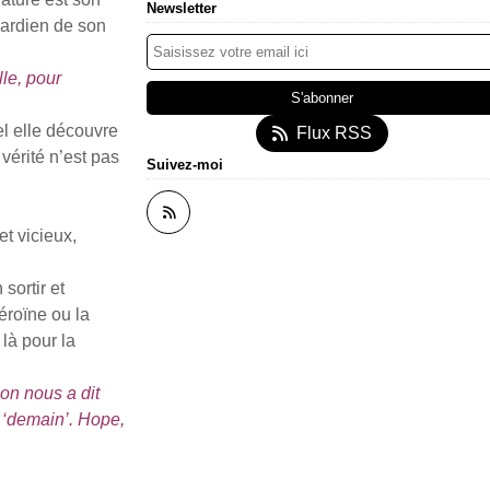
Newsletter
 gardien de son
le, pour
l elle découvre
Flux RSS
vérité n’est pas
Suivez-moi
t vicieux,
sortir et
héroïne ou la
 là pour la
on nous a dit
s ‘demain’. Hope,