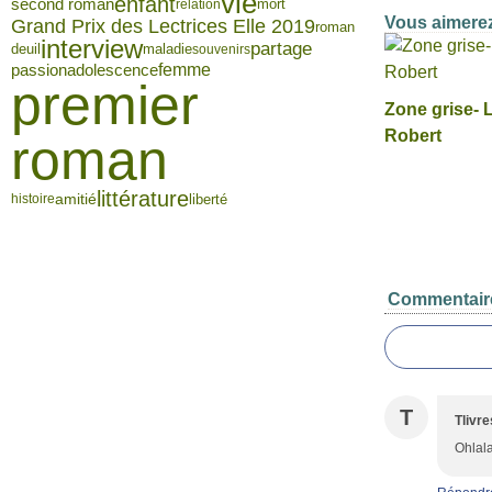
vie
enfant
second roman
mort
relation
Vous aimerez
Grand Prix des Lectrices Elle 2019
roman
interview
partage
deuil
maladie
souvenirs
femme
passion
adolescence
premier
Zone grise- 
Robert
roman
littérature
amitié
liberté
histoire
Commentair
T
Tlivre
Ohlala