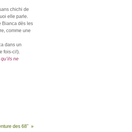
sans chichi de
oi elle parle.
e Bianca dès les
ndre, comme une
nca dans un
 fois-ci!).
 qu’ils ne
nture des 68"