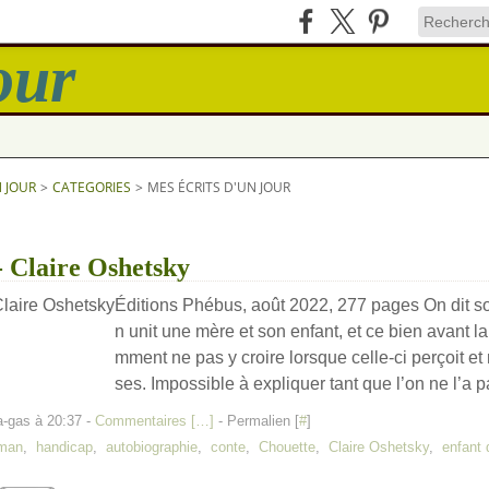
N JOUR
>
CATEGORIES
>
MES ÉCRITS D'UN JOUR
 Claire Oshetsky
Éditions Phébus, août 2022, 277 pages On dit so
n unit une mère et son enfant, et ce bien avant l
mment ne pas y croire lorsque celle-ci perçoit et
ses. Impossible à expliquer tant que l’on ne l’a p
a-gas à 20:37 -
Commentaires [
…
]
- Permalien [
#
]
oman
,
handicap
,
autobiographie
,
conte
,
Chouette
,
Claire Oshetsky
,
enfant 