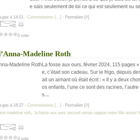
e sais seulement de toi ce qui est seulement su s
a-gas à 14:51 -
Commentaires [
…
]
- Permalien [
#
]
0 vote
 d’Anna-Madeline Roth
La fosse aux ours, février 2024, 115 pages « 
e, c’était son cadeau. Sur le frigo, depuis de
ait un aimant où était écrit : « Il y a deux ch
os enfants, l’une ce sont des racines, l’autre
s....
a-gas à 18:27 -
Commentaires [
…
]
- Permalien [
#
]
anna madeline roth
,
la fosse aux ours second roman rapport mère fille amour f
0 vote