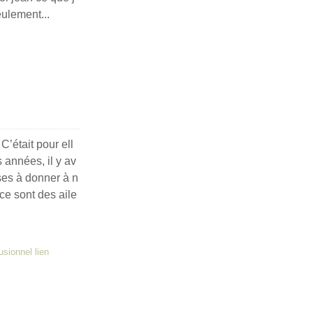
eulement...
C’était pour ell
s années, il y av
oses à donner à n
 ce sont des aile
usionnel lien