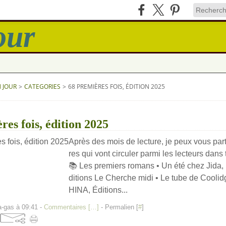
N JOUR
>
CATEGORIES
>
68 PREMIÈRES FOIS, ÉDITION 2025
res fois, édition 2025
Après des mois de lecture, je peux vous partag
res qui vont circuler parmi les lecteurs dans 
📚 Les premiers romans • Un été chez Jida,
ditions Le Cherche midi • Le tube de Cooli
HINA, Éditions...
a-gas à 09:41 -
Commentaires [
…
]
- Permalien [
#
]