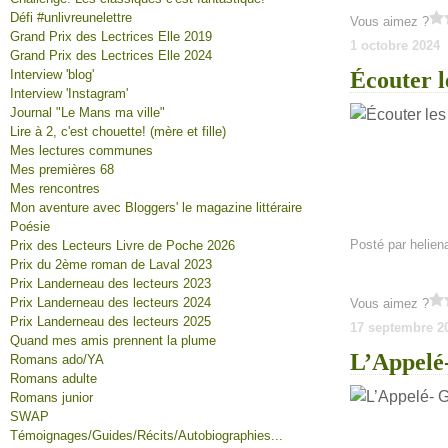
Défi #unlivreunelettre
Vous aimez ?
Grand Prix des Lectrices Elle 2019
1 octobre 2024
Grand Prix des Lectrices Elle 2024
Interview 'blog'
Écouter l
Interview 'Instagram'
Journal "Le Mans ma ville"
Lire à 2, c'est chouette! (mère et fille)
Mes lectures communes
Mes premières 68
Mes rencontres
Mon aventure avec Bloggers' le magazine littéraire
Poésie
Posté par helien
Prix des Lecteurs Livre de Poche 2026
Prix du 2ème roman de Laval 2023
Prix Landerneau des lecteurs 2023
Prix Landerneau des lecteurs 2024
Vous aimez ?
Prix Landerneau des lecteurs 2025
17 septembre 2
Quand mes amis prennent la plume
L’Appelé
Romans ado/YA
Romans adulte
Romans junior
SWAP
Témoignages/Guides/Récits/Autobiographies...