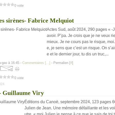
0 vote
es sirènes- Fabrice Melquiot
Actes Sud, août 2024, 290 pages « -J
avoir. P’pa. Je crois que je ne veux ri
mieux. Je ne cours pas le risque, moi.
e, je sens que c’est un risque. On s’a
e et le dernier jour, tu dis un truc,...
a-gas à 16:45 -
Commentaires [
…
]
- Permalien [
#
]
0 vote
024
- Guillaume Viry
Éditions du Canoë, septembre 2024, 123 pages 6
Julien de Jean. Une mémoire défaillante et les voilà
utre. « moi Julien je pense à ce que je sais de toi 