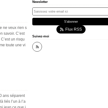
Newsletter
e ne veux rien s
Flux RSS
en savoir. C’est
Suivez-moi
 C’est un risqu
ime toute une vi
0 ans séparent
 liés l’un à l’a
toi jean ce que j