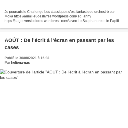
Je poursuis le Challenge Les classiques c’est fantastique orchestré par
Moka https://aumilieudeslivres.wordpress.com/ et Fanny
https://pagesversicolores.wordpress.com/ avec Le Scaphandre et le Papillon
de Jean-Dominique Bauby publié chez Robert Laffont...
AOÛT : De l’écrit à l’écran en passant par les
cases
Publié le 30/08/2021 à 16:31
Par
heliena-gas