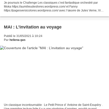
Je poursuis le Challenge Les classiques c’est fantastique orchestré par
Moka https://aumilieudeslivres.wordpress.com/ et Fanny
https://pagesversicolores.wordpress.com/ avec l’œuvre de Jules Verne, Vingt
mille lieues sous les mers , publiée en 1869. 1866....
MAI : L’invitation au voyage
Publié le 31/05/2021 à 10:24
Par
heliena-gas
Un classique incontournable : Le Petit Prince d’ Antoine de Saint-Exupéry .
Une première lecture faite il y a une vingtaine d’années, wouhh quand