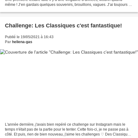
même ! J’en gardais quelques souvenirs, brouillons, vagues. J’ai toujours dit
l’avoir « lu », j’en étais...
Challenge: Les Classiques c'est fantastique!
Publié le 19/05/2021 à 16:43
Par
heliena-gas
L'année dernière, j'avais bien repéré ce challenge sur Instagram mais le
temps n'était pas de la partie pour le tenter. Cette fois-ci, je ne passe pas à
côté. Et puis, rien de bien nouveau, j'aime les challenges ♡ Des Classiques