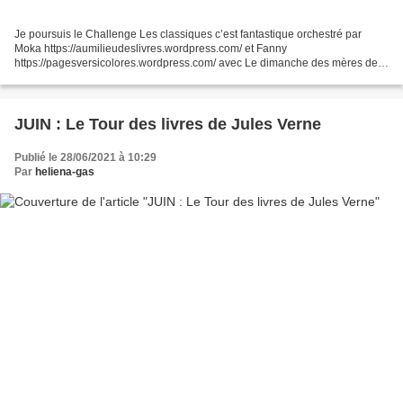
Je poursuis le Challenge Les classiques c’est fantastique orchestré par
Moka https://aumilieudeslivres.wordpress.com/ et Fanny
https://pagesversicolores.wordpress.com/ avec Le dimanche des mères de
Graham Swift publié en 2017 chez Gallimard. Nous sommes...
JUIN : Le Tour des livres de Jules Verne
Publié le 28/06/2021 à 10:29
Par
heliena-gas