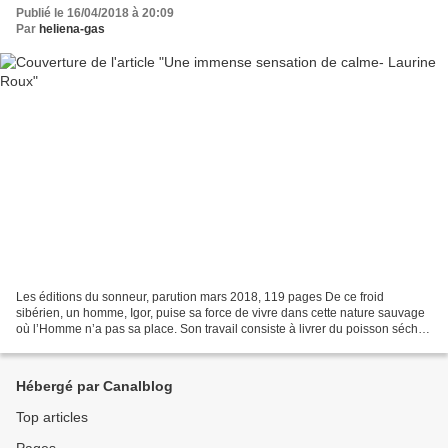
Publié le 16/04/2018 à 20:09
Par
heliena-gas
Les éditions du sonneur, parution mars 2018, 119 pages De ce froid
sibérien, un homme, Igor, puise sa force de vivre dans cette nature sauvage
où l’Homme n’a pas sa place. Son travail consiste à livrer du poisson séché
à de vieilles femmes recluses dans...
Hébergé par Canalblog
Top articles