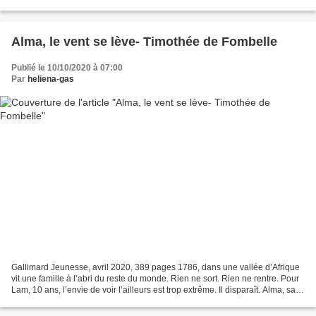
Juste ça ? Sur 605 pages ? OK l’auteur...
Alma, le vent se lève- Timothée de Fombelle
Publié le 10/10/2020 à 07:00
Par
heliena-gas
Gallimard Jeunesse, avril 2020, 389 pages 1786, dans une vallée d’Afrique
vit une famille à l’abri du reste du monde. Rien ne sort. Rien ne rentre. Pour
Lam, 10 ans, l’envie de voir l’ailleurs est trop extrême. Il disparaît. Alma, sa
sœur, part à sa recherche....