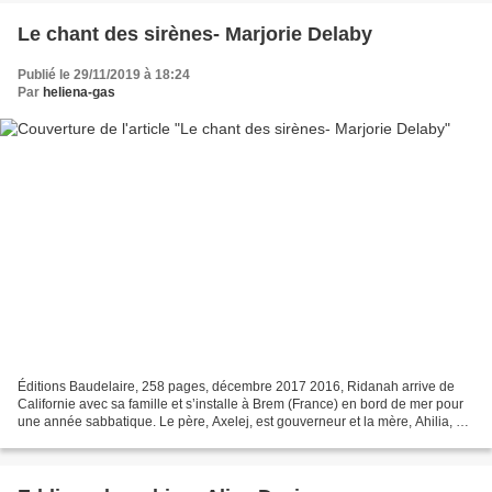
Le chant des sirènes- Marjorie Delaby
Publié le 29/11/2019 à 18:24
Par
heliena-gas
Éditions Baudelaire, 258 pages, décembre 2017 2016, Ridanah arrive de
Californie avec sa famille et s’installe à Brem (France) en bord de mer pour
une année sabbatique. Le père, Axelej, est gouverneur et la mère, Ahilia, est
juriste, quoi de plus classique...