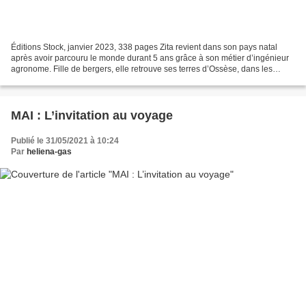
Éditions Stock, janvier 2023, 338 pages Zita revient dans son pays natal
après avoir parcouru le monde durant 5 ans grâce à son métier d’ingénieur
agronome. Fille de bergers, elle retrouve ses terres d’Ossèse, dans les
Pyrénées et découvre ainsi que la...
MAI : L’invitation au voyage
Publié le 31/05/2021 à 10:24
Par
heliena-gas