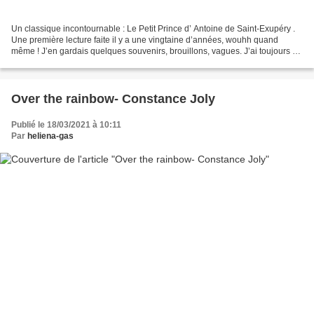
Un classique incontournable : Le Petit Prince d’ Antoine de Saint-Exupéry .
Une première lecture faite il y a une vingtaine d’années, wouhh quand
même ! J’en gardais quelques souvenirs, brouillons, vagues. J’ai toujours dit
l’avoir « lu », j’en étais...
Over the rainbow- Constance Joly
Publié le 18/03/2021 à 10:11
Par
heliena-gas