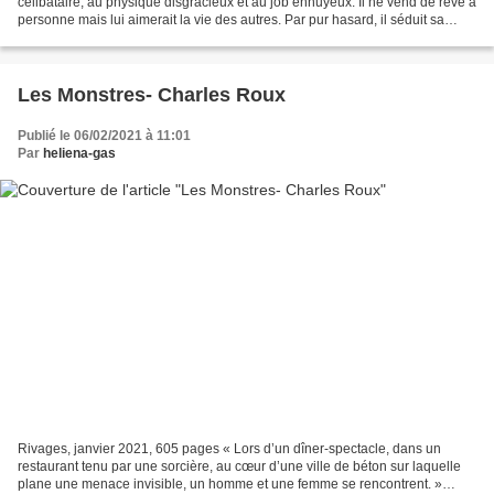
célibataire, au physique disgracieux et au job ennuyeux. Il ne vend de rêve à
personne mais lui aimerait la vie des autres. Par pur hasard, il séduit sa
voisine, Mylène, jolie comme...
Les Monstres- Charles Roux
Publié le 06/02/2021 à 11:01
Par
heliena-gas
Rivages, janvier 2021, 605 pages « Lors d’un dîner-spectacle, dans un
restaurant tenu par une sorcière, au cœur d’une ville de béton sur laquelle
plane une menace invisible, un homme et une femme se rencontrent. »