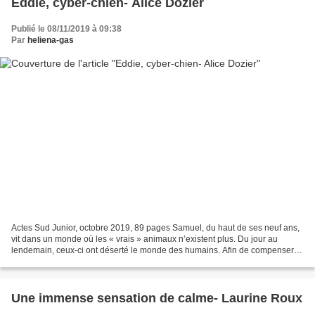
Eddie, cyber-chien- Alice Dozier
Publié le 08/11/2019 à 09:38
Par
heliena-gas
Actes Sud Junior, octobre 2019, 89 pages Samuel, du haut de ses neuf ans,
vit dans un monde où les « vrais » animaux n’existent plus. Du jour au
lendemain, ceux-ci ont déserté le monde des humains. Afin de compenser
ce manque, une société a créé des animaux...
Une immense sensation de calme- Laurine Roux