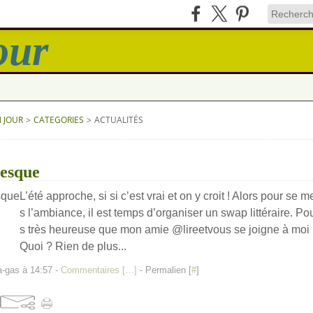
N JOUR
>
CATEGORIES
>
ACTUALITÉS
resque
L’été approche, si si c’est vrai et on y croit ! Alors pour se 
s l’ambiance, il est temps d’organiser un swap littéraire. Pour
s très heureuse que mon amie @lireetvous se joigne à moi
Quoi ? Rien de plus...
a-gas à 14:57 -
Commentaires [
…
]
- Permalien [
#
]