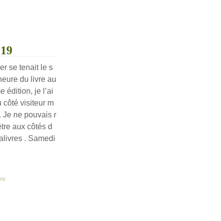
019
r se tenait le s
eure du livre au
édition, je l’ai
côté visiteur m
e. Je ne pouvais r
tre aux côtés d
éalivres . Samedi
vre