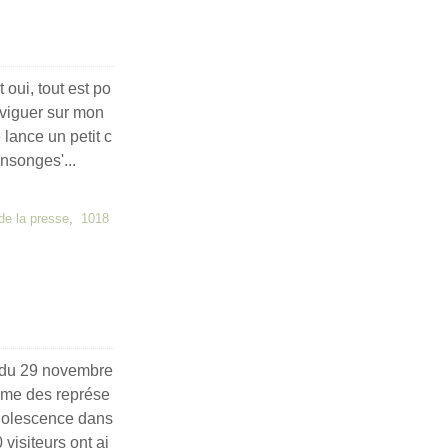
 oui, tout est po
aviguer sur mon
 lance un petit c
nsonges'...
de la presse
,
1018
 du 29 novembre
ème des représe
adolescence dans
 visiteurs ont ai