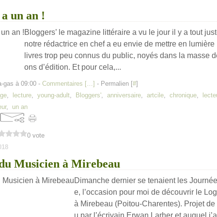
 a un an !
Bloggers’ le magazine littéraire a vu le jour il y a tout jus
notre rédactrice en chef a eu envie de mettre en lumière
livres trop peu connus du public, noyés dans la masse 
ons d’édition. Et pour cela,...
a-gas à 09:00 -
Commentaires [
…
]
- Permalien [
#
]
age
,
lecture
,
young-adult
,
Bloggers'
,
anniversaire
,
artcile
,
chronique
,
lecte
eur
,
un an
0 vote
018
 du Musicien à Mirebeau
Dimanche dernier se tenaient les Journée
e, l’occasion pour moi de découvrir le Lo
à Mirebeau (Poitou-Charentes). Projet de 
u par l’écrivain Erwan Larher et auquel j’a