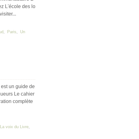
z L'école des lo
siter...
ud
,
Paris
,
Un
e est un guide de
gueurs Le cahier
ration complète
La voix du Livre
,