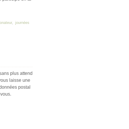
onateur
,
journées
 sans plus attend
vous laisse une
données postal
 vous.