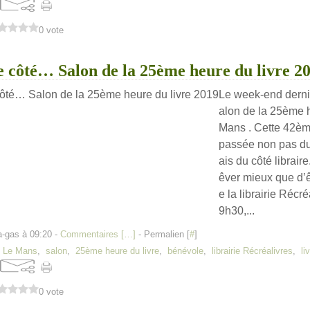
0 vote
e côté… Salon de la 25ème heure du livre 2
Le week-end dernie
alon de la 25ème h
Mans . Cette 42ème 
passée non pas du 
ais du côté librair
êver mieux que d’ê
e la librairie Récr
9h30,...
a-gas à 09:20 -
Commentaires [
…
]
- Permalien [
#
]
,
Le Mans
,
salon
,
25ème heure du livre
,
bénévole
,
librairie Récréalivres
,
li
0 vote