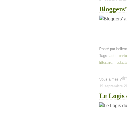
Bloggers’
Posté par helien
Tags:
ado
,
part
littéraire
,
rédact
Vous aimez ?
19 septembre 2
Le Logis