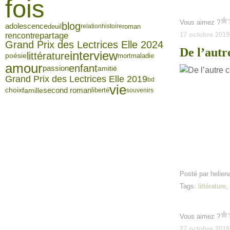
fois
Vous aimez ?
blog
adolescence
deuil
roman
relation
histoire
partage
17 octobre 2019
rencontre
Grand Prix des Lectrices Elle 2024
De l’autr
interview
littérature
poésie
mort
maladie
amour
enfant
passion
amitié
Grand Prix des Lectrices Elle 2019
bd
vie
famille
second roman
choix
liberté
souvenirs
Posté par helien
Tags:
littérature
Vous aimez ?
27 octobre 2018