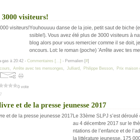
3000 visiteurs!
Youhouuuu danse de la joie, petit saut de biche (et
ssible!). Vous avez été plus de 3000 visiteurs à n
blog alors pour vous remercier comme il se doit, je
oncours. Lot: le roman (poche) 'Arrête avec tes me
a-gas à 20:42 -
Commentaires [
…
]
- Permalien [
#
]
cours
,
Arrête avec tes mensonges
,
Julliard
,
Philippe Besson
,
Prix maison 
0 vote
7
livre et de la presse jeunesse 2017
Le 33ème SLPJ s’est déroulé
au 4 décembre 2017 sur le th
ntations de l’enfance et de l’
la littérature jeunesse. 175 000