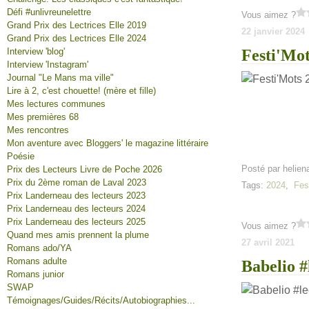
Défi #unlivreunelettre
Vous aimez ?
Grand Prix des Lectrices Elle 2019
22 janvier 2024
Grand Prix des Lectrices Elle 2024
Interview 'blog'
Festi'Mo
Interview 'Instagram'
Journal "Le Mans ma ville"
Lire à 2, c'est chouette! (mère et fille)
Mes lectures communes
Mes premières 68
Mes rencontres
Mon aventure avec Bloggers' le magazine littéraire
Poésie
Posté par helien
Prix des Lecteurs Livre de Poche 2026
Prix du 2ème roman de Laval 2023
Tags:
2024
,
Fes
Prix Landerneau des lecteurs 2023
Prix Landerneau des lecteurs 2024
Prix Landerneau des lecteurs 2025
Vous aimez ?
Quand mes amis prennent la plume
27 avril 2021
Romans ado/YA
Romans adulte
Babelio #
Romans junior
SWAP
Témoignages/Guides/Récits/Autobiographies...