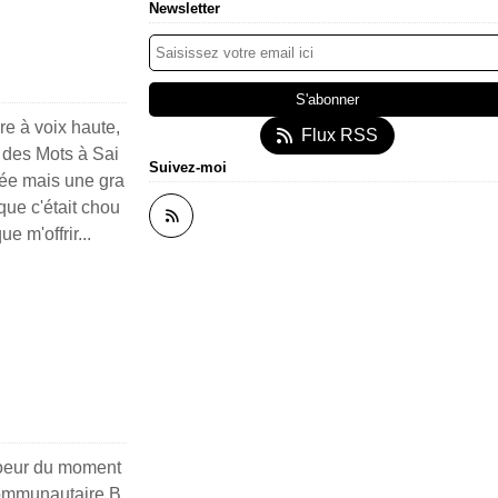
Newsletter
ure à voix haute,
Flux RSS
 des Mots à Sai
Suivez-moi
ée mais une gra
que c'était chou
e m'offrir...
 coeur du moment
 communautaire B