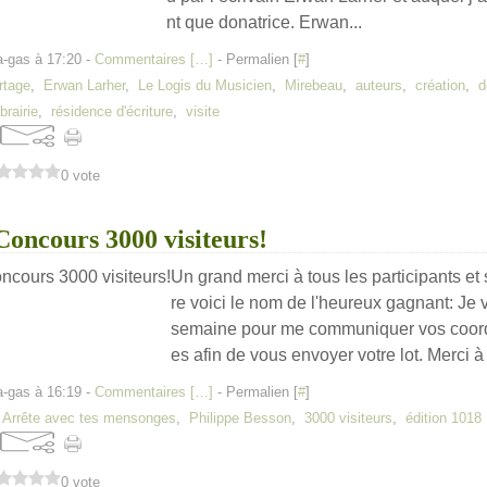
nt que donatrice. Erwan...
a-gas à 17:20 -
Commentaires [
…
]
- Permalien [
#
]
rtage
,
Erwan Larher
,
Le Logis du Musicien
,
Mirebeau
,
auteurs
,
création
,
d
ibrairie
,
résidence d'écriture
,
visite
0 vote
Concours 3000 visiteurs!
Un grand merci à tous les participants et
re voici le nom de l'heureux gagnant: Je 
semaine pour me communiquer vos coor
es afin de vous envoyer votre lot. Merci à
a-gas à 16:19 -
Commentaires [
…
]
- Permalien [
#
]
,
Arrête avec tes mensonges
,
Philippe Besson
,
3000 visiteurs
,
édition 1018
0 vote