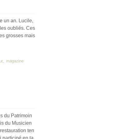
te un an. Lucile,
 les oubliés. Ces
des grosses mais
ur
,
magazine
s du Patrimoin
gis du Musicien
restauration ten
i participé en ta