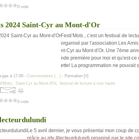
0 vote
ts 2024 Saint-Cyr au Mont-d'Or
Festi'Mots , c'est un festival de lect
organisé par l'association Les Amis
nt-Cyr au Mont-d'Or. Une 7ème ann
nde première pour moi et qu'est-ce 
ette! La programmation ne pouvait qu
a-gas à 17:00 -
Commentaires [
…
]
- Permalien [
#
]
ti'Mots
,
Saint-Cyr au Mont-d'Or
,
festival de lecture à voix haute
0 vote
lecteurdulundi
Le 5 avril dernier, je vous présentai mon coup de
grâce au rdv #lecteurdulundi organisé par le site