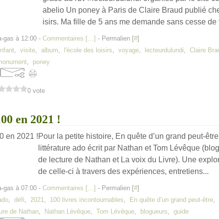
abelio Un poney à Paris de Claire Braud publié che
isirs. Ma fille de 5 ans me demande sans cesse de vi
a-gas à 12:00 -
Commentaires [
…
]
- Permalien [
#
]
nfant
,
visite
,
album
,
l'école des loisirs
,
voyage
,
lecteurdulundi
,
Claire Bra
monument
,
poney
0 vote
100 en 2021 !
Pour la petite histoire, En quête d’un grand peut-êtr
littérature ado écrit par Nathan et Tom Lévêque (blo
de lecture de Nathan et La voix du Livre). Une explo
de celle-ci à travers des expériences, entretiens...
a-gas à 07:00 -
Commentaires [
…
]
- Permalien [
#
]
 ado
,
défi
,
2021
,
100 livres incontournables
,
En quête d’un grand peut-être
,
ture de Nathan
,
Nathan Lévêque
,
Tom Lévêque
,
blogueurs
,
guide