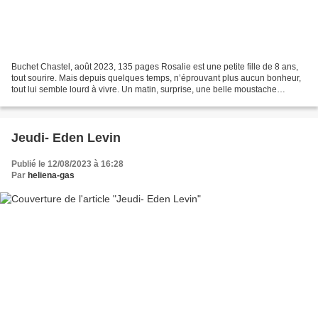
Buchet Chastel, août 2023, 135 pages Rosalie est une petite fille de 8 ans,
tout sourire. Mais depuis quelques temps, n’éprouvant plus aucun bonheur,
tout lui semble lourd à vivre. Un matin, surprise, une belle moustache
apparaît sur son visage. De là,...
Jeudi- Eden Levin
Publié le 12/08/2023 à 16:28
Par
heliena-gas