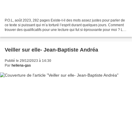
P.O.L, août 2023, 282 pages Existe-t-il des mots assez justes pour parler de
ce texte si puissant qui m’a torturé l’esprit durant quelques jours. Comment
trouver des qualificatifs pour une lecture qui fut si éprouvante pour moi ? Les
jours ont passé alors...
Veiller sur elle- Jean-Baptiste Andréa
Publié le 29/12/2023 à 14:30
Par
heliena-gas