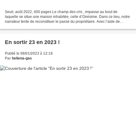
Seuil, août 2022, 400 pages Le champ des cris , impasse au bout de
laquelle se situe une maison inhabitée, celle d’Onésime. Dans ce lieu, notre
narrateur tente de reconstituer le passé du propriétaire. Avec l’aide de
Nicole, vieille voisine et premier...
En sortir 23 en 2023 !
Publié le 08/01/2023 à 12:16
Par
heliena-gas