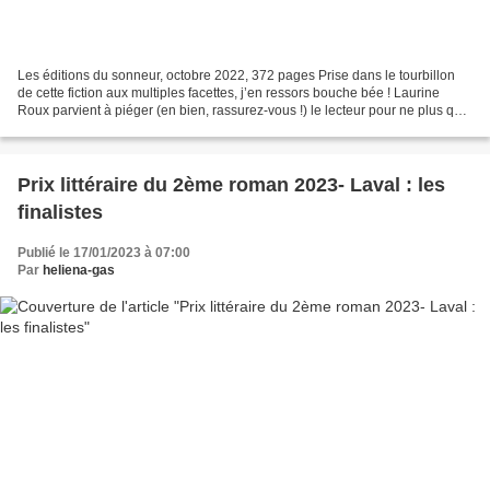
Les éditions du sonneur, octobre 2022, 372 pages Prise dans le tourbillon
de cette fiction aux multiples facettes, j’en ressors bouche bée ! Laurine
Roux parvient à piéger (en bien, rassurez-vous !) le lecteur pour ne plus qu’il
s’arrête de lire. La faute...
Prix littéraire du 2ème roman 2023- Laval : les
finalistes
Publié le 17/01/2023 à 07:00
Par
heliena-gas