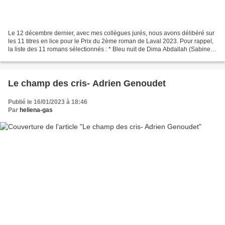
Le 12 décembre dernier, avec mes collègues jurés, nous avons délibéré sur
les 11 titres en lice pour le Prix du 2ème roman de Laval 2023. Pour rappel,
la liste des 11 romans sélectionnés : * Bleu nuit de Dima Abdallah (Sabine
Wespieser) * Dire d'Emmanuel...
Le champ des cris- Adrien Genoudet
Publié le 16/01/2023 à 18:46
Par
heliena-gas