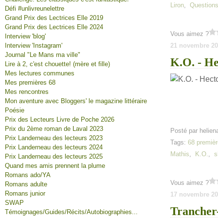
Liron
,
Questions
Défi #unlivreunelettre
Grand Prix des Lectrices Elle 2019
Grand Prix des Lectrices Elle 2024
Vous aimez ?
Interview 'blog'
Interview 'Instagram'
21 novembre 20
Journal "Le Mans ma ville"
K.O. - H
Lire à 2, c'est chouette! (mère et fille)
Mes lectures communes
Mes premières 68
Mes rencontres
Mon aventure avec Bloggers' le magazine littéraire
Poésie
Prix des Lecteurs Livre de Poche 2026
Prix du 2ème roman de Laval 2023
Posté par helien
Prix Landerneau des lecteurs 2023
Tags:
68 premièr
Prix Landerneau des lecteurs 2024
Mathis
,
K.O.
,
s
Prix Landerneau des lecteurs 2025
Quand mes amis prennent la plume
Romans ado/YA
Vous aimez ?
Romans adulte
Romans junior
17 novembre 20
SWAP
Trancher
Témoignages/Guides/Récits/Autobiographies...