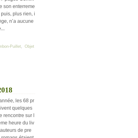
ête son enterreme
uis, plus rien, i
dège, n’a aucune
...
mbon-Puillet
,
Objet
2018
née, les 68 pr
oivent quelques
e rencontre sur l
ème heure du liv
auteurs de pre
 romans étaient