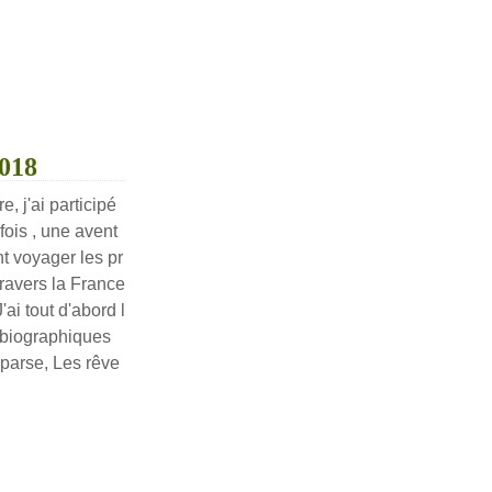
2018
, j'ai participé
fois , une avent
ant voyager les pr
ravers la France
'ai tout d'abord l
obiographiques
Éparse, Les rêve