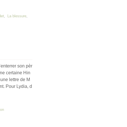
det
,
La blessure
,
’enterrer son pèr
une certaine Hin
une lettre de M
nt. Pour Lydia, d
ion