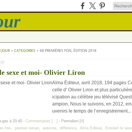
N JOUR
>
CATEGORIES
>
68 PREMIÈRES FOIS, ÉDITION 2018
18
 le sexe et moi- Olivier Liron
Alma Éditeur, avril 2018, 194 pages Cet
celle d’ Olivier Liron et plus particuliè
icipation au célèbre jeu télévisé Ques
ampion. Nous le suivons, en 2012, err
uvenirs le temps de l’enregistrement...
a-gas à 20:40 -
Commentaires [
…
]
- Permalien [
#
]
es fois
,
premier roman
,
autisme
,
différence
,
Alma Editeur
,
Einstein le sex