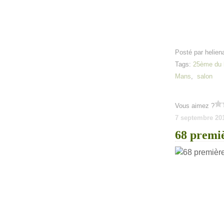
Posté par helien
Tags:
25ème du l
Mans
,
salon
Vous aimez ?
7 septembre 20
68 premiè