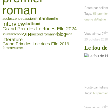
roman
Posté par helien
Tags:
68 premièr
enfant
adolescence
passion
famille
guerre d'Algérie
interview
deuil
liberté
Grand Prix des Lectrices Elle 2024
vie
blog
Vous aimez ?
second roman
choix
mort
souvenirs
bd
littérature
29 octobre 2018
Grand Prix des Lectrices Elle 2019
Le fou de
femme
histoire
Posté par helien
Tags:
68 premièr
Vous aimez ?