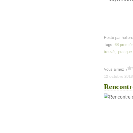
Posté par helien
Tags:
68 premièr
trouvé
,
pratique
Vous aimez ?
12 octobre 2018
Rencontre