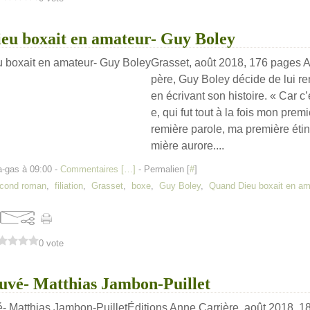
eu boxait en amateur- Guy Boley
Grasset, août 2018, 176 pages 
père, Guy Boley décide de lui 
en écrivant son histoire. « Car c’
e, qui fut tout à la fois mon pr
remière parole, ma première étin
mière aurore....
a-gas à 09:00 -
Commentaires [
…
]
- Permalien [
#
]
cond roman
,
filiation
,
Grasset
,
boxe
,
Guy Boley
,
Quand Dieu boxait en am
0 vote
uvé- Matthias Jambon-Puillet
Éditions Anne Carrière, août 2018,