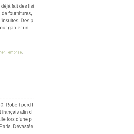
jà fait des list
 de fournitures,
d’insultes. Des p
Pour garder un
her
,
emprise
,
0. Robert perd l
 français afin d
alle lors d’une p
à Paris. Dévastée