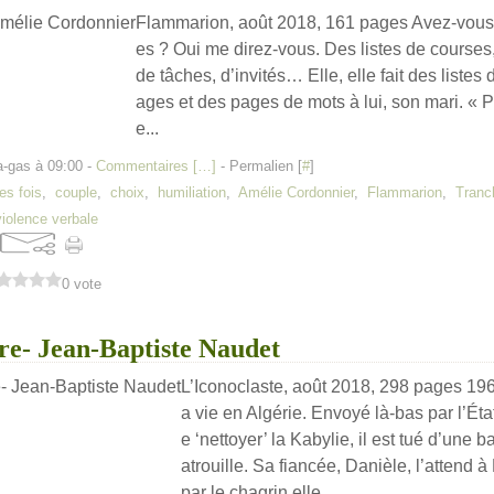
Flammarion, août 2018, 161 pages Avez-vous dé
es ? Oui me direz-vous. Des listes de courses,
de tâches, d’invités… Elle, elle fait des listes 
ages et des pages de mots à lui, son mari. « 
e...
a-gas à 09:00 -
Commentaires [
…
]
- Permalien [
#
]
es fois
,
couple
,
choix
,
humiliation
,
Amélie Cordonnier
,
Flammarion
,
Tranc
violence verbale
0 vote
re- Jean-Baptiste Naudet
L’Iconoclaste, août 2018, 298 pages 196
a vie en Algérie. Envoyé là-bas par l’État
e ‘nettoyer’ la Kabylie, il est tué d’une b
atrouille. Sa fiancée, Danièle, l’attend 
par le chagrin elle...