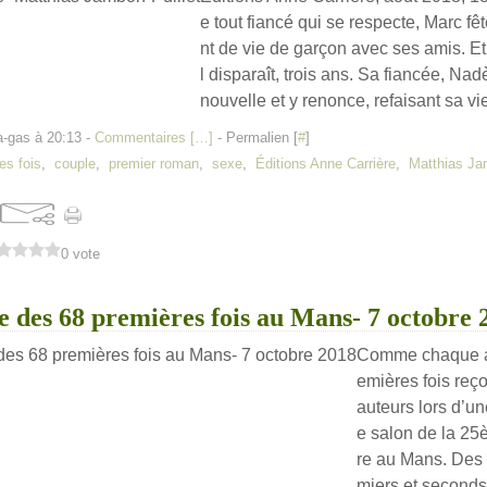
e tout fiancé qui se respecte, Marc f
nt de vie de garçon avec ses amis. Et p
l disparaît, trois ans. Sa fiancée, Na
nouvelle et y renonce, refaisant sa vie
a-gas à 20:13 -
Commentaires [
…
]
- Permalien [
#
]
es fois
,
couple
,
premier roman
,
sexe
,
Éditions Anne Carrière
,
Matthias Ja
0 vote
 des 68 premières fois au Mans- 7 octobre 
Comme chaque an
emières fois reç
auteurs lors d’un
e salon de la 25
re au Mans. Des 
miers et seconds