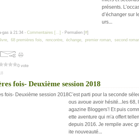
présents. L’occa
d’échanger sur le
urs...
a-gas à 21:34 -
Commentaires [
…
]
- Permalien [
#
]
ivre
,
68 premières fois
,
rencontre
,
échange
,
premier roman
,
second roma
0 vote
18
res fois- Deuxième session 2018
C'est parti pour la seconde séle
ous avoue avoir hésité...les 68, l
agazine Bloggers'! Et puis comm
ette aventure qui m'a offert tel
depuis 2016. Je rempile avec gra
ite nouveauté...