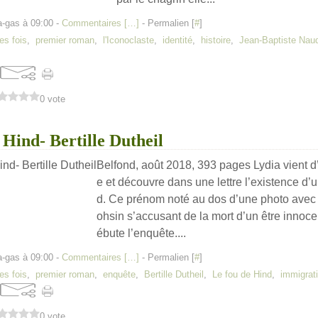
a-gas à 09:00 -
Commentaires [
…
]
- Permalien [
#
]
es fois
,
premier roman
,
l'Iconoclaste
,
identité
,
histoire
,
Jean-Baptiste Nau
0 vote
 Hind- Bertille Dutheil
Belfond, août 2018, 393 pages Lydia vient d
e et découvre dans une lettre l’existence d’
d. Ce prénom noté au dos d’une photo avec 
ohsin s’accusant de la mort d’un être innoce
ébute l’enquête....
a-gas à 09:00 -
Commentaires [
…
]
- Permalien [
#
]
es fois
,
premier roman
,
enquête
,
Bertille Dutheil
,
Le fou de Hind
,
immigrat
0 vote