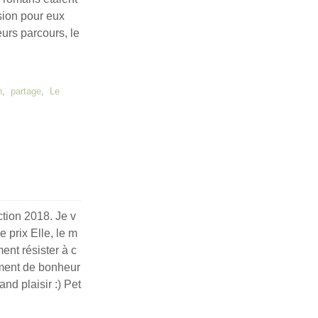
sion pour eux
urs parcours, le
n
,
partage
,
Le
ction 2018. Je v
e prix Elle, le m
ent résister à c
lement de bonheur
nd plaisir :) Pet