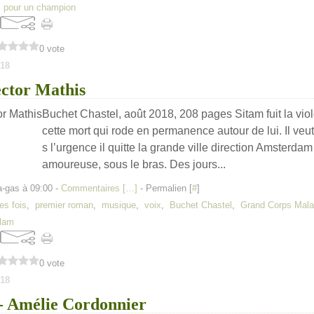
 pour un champion
0 vote
18
ector Mathis
Buchet Chastel, août 2018, 208 pages Sitam fuit la vio
cette mort qui rode en permanence autour de lui. Il veut
s l’urgence il quitte la grande ville direction Amsterd
amoureuse, sous le bras. Des jours...
a-gas à 09:00 -
Commentaires [
…
]
- Permalien [
#
]
es fois
,
premier roman
,
musique
,
voix
,
Buchet Chastel
,
Grand Corps Mal
lam
0 vote
18
- Amélie Cordonnier