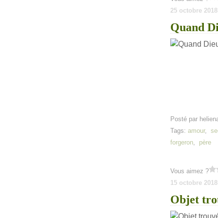
25 octobre 2018
Quand Di
Posté par helien
Tags:
amour
,
se
forgeron
,
père
Vous aimez ?
15 octobre 2018
Objet tro