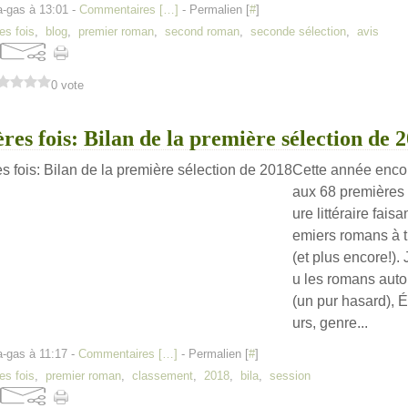
a-gas à 13:01 -
Commentaires [
…
]
- Permalien [
#
]
es fois
,
blog
,
premier roman
,
second roman
,
seconde sélection
,
avis
0 vote
res fois: Bilan de la première sélection de 
Cette année encore
aux 68 premières 
ure littéraire fais
emiers romans à t
(et plus encore!). J
u les romans aut
(un pur hasard), 
urs, genre...
a-gas à 11:17 -
Commentaires [
…
]
- Permalien [
#
]
es fois
,
premier roman
,
classement
,
2018
,
bila
,
session