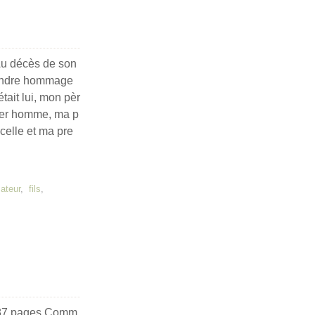
Au décès de son
rendre hommage
était lui, mon pèr
emier homme, ma p
celle et ma pre
ateur
,
fils
,
 187 pages Comm