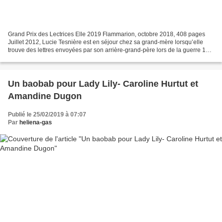
Grand Prix des Lectrices Elle 2019 Flammarion, octobre 2018, 408 pages
Juillet 2012, Lucie Tesnière est en séjour chez sa grand-mère lorsqu’elle
trouve des lettres envoyées par son arrière-grand-père lors de la guerre 14-
18. Sept cent cinquante pages...
Un baobab pour Lady Lily- Caroline Hurtut et
Amandine Dugon
Publié le 25/02/2019 à 07:07
Par
heliena-gas