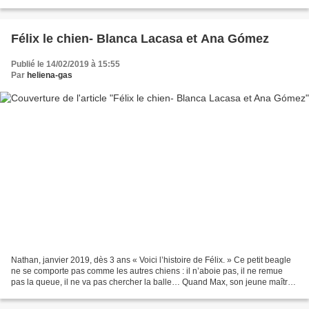
patrimoine artistique, il fait d’elle...
Félix le chien- Blanca Lacasa et Ana Gómez
Publié le 14/02/2019 à 15:55
Par
heliena-gas
Nathan, janvier 2019, dès 3 ans « Voici l’histoire de Félix. » Ce petit beagle
ne se comporte pas comme les autres chiens : il n’aboie pas, il ne remue
pas la queue, il ne va pas chercher la balle… Quand Max, son jeune maître,
découvre que Félix s’éclipse...