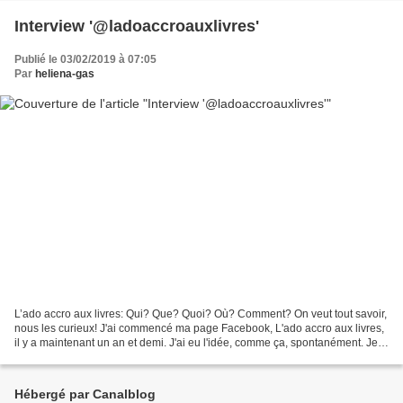
Interview '@ladoaccroauxlivres'
Publié le 03/02/2019 à 07:05
Par
heliena-gas
L’ado accro aux livres: Qui? Que? Quoi? Où? Comment? On veut tout savoir,
nous les curieux! J'ai commencé ma page Facebook, L'ado accro aux livres,
il y a maintenant un an et demi. J'ai eu l'idée, comme ça, spontanément. Je
n'ai pas ouvert de blog afin...
Hébergé par Canalblog