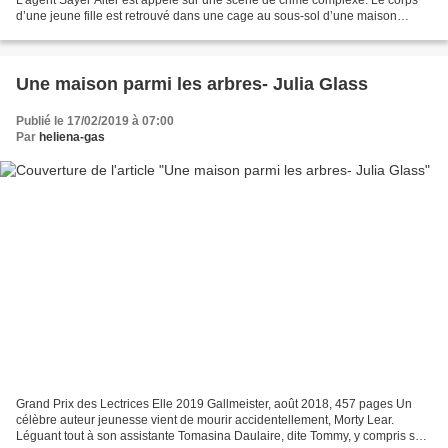
d’une jeune fille est retrouvé dans une cage au sous-sol d’une maison
abandonnée. Elle a été droguée et assassinée...
Une maison parmi les arbres- Julia Glass
Publié le 17/02/2019 à 07:00
Par
heliena-gas
Grand Prix des Lectrices Elle 2019 Gallmeister, août 2018, 457 pages Un
célèbre auteur jeunesse vient de mourir accidentellement, Morty Lear.
Léguant tout à son assistante Tomasina Daulaire, dite Tommy, y compris son