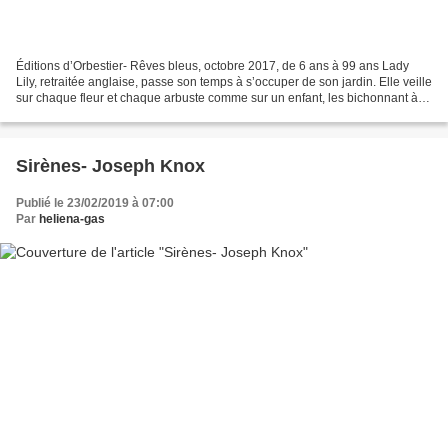
Éditions d’Orbestier- Rêves bleus, octobre 2017, de 6 ans à 99 ans Lady
Lily, retraitée anglaise, passe son temps à s’occuper de son jardin. Elle veille
sur chaque fleur et chaque arbuste comme sur un enfant, les bichonnant à
en faire envier ses voisins....
Sirènes- Joseph Knox
Publié le 23/02/2019 à 07:00
Par
heliena-gas