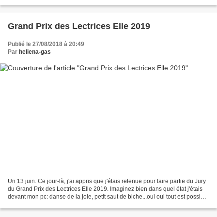
jours plus tard on lui confisquera son...
Grand Prix des Lectrices Elle 2019
Publié le 27/08/2018 à 20:49
Par
heliena-gas
Un 13 juin. Ce jour-là, j'ai appris que j'étais retenue pour faire partie du Jury
du Grand Prix des Lectrices Elle 2019. Imaginez bien dans quel état j'étais
devant mon pc: danse de la joie, petit saut de biche...oui oui tout est possible
dans ces cas...