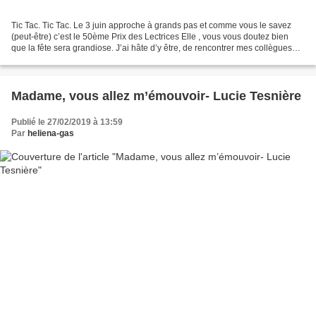
Tic Tac. Tic Tac. Le 3 juin approche à grands pas et comme vous le savez
(peut-être) c’est le 50ème Prix des Lectrices Elle , vous vous doutez bien
que la fête sera grandiose. J’ai hâte d’y être, de rencontrer mes collègues
jurées et de boire du Champagne...
Madame, vous allez m’émouvoir- Lucie Tesnière
Publié le 27/02/2019 à 13:59
Par
heliena-gas