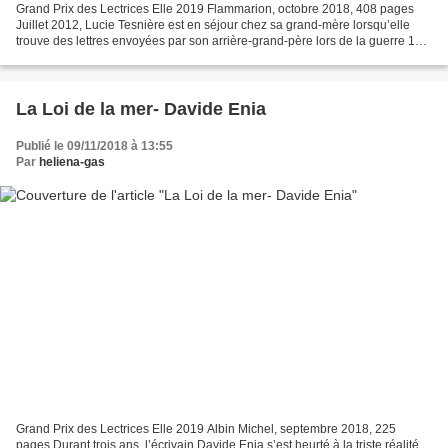
Grand Prix des Lectrices Elle 2019 Flammarion, octobre 2018, 408 pages
Juillet 2012, Lucie Tesnière est en séjour chez sa grand-mère lorsqu’elle
trouve des lettres envoyées par son arrière-grand-père lors de la guerre 14-
18. Sept cent cinquante pages...
La Loi de la mer- Davide Enia
Publié le 09/11/2018 à 13:55
Par
heliena-gas
Grand Prix des Lectrices Elle 2019 Albin Michel, septembre 2018, 225
pages Durant trois ans, l’écrivain Davide Enia s’est heurté à la triste réalité