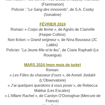
(Flammarion)
Policier : "
Le Sang des innocents
", de S.A. Cosby
(Sonatine)
FÉVRIER 2024
Roman: «
Corps de ferme
», de Agnès de Clairville
(Harper Collins)
Non fiction: «
Grand seigneur
», de Nina Bouraoui (JC
Lattès)
Policier: "
La Jeune fille et le feu
", de Claire Raphaël (Le
Rouergue)
MARS 2024 (mon mois de jurée)
Roman:
«
Les Filles du chasseur d’ours
», de Anneli Jordahl
(L’Observatoire)
«
J’ai quelques questions à vous poser
», de Rebecca
Makkai (Les Escales)
«
L’Affaire Rachel
», de Carolyn O’Donoghue (Mercure de
France)