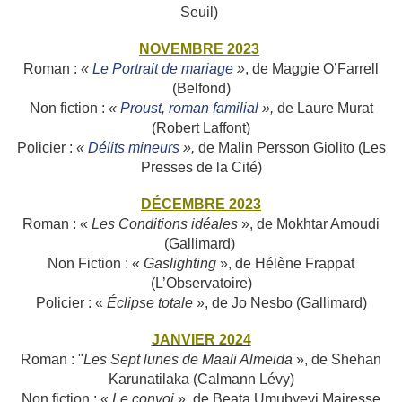
Seuil)
NOVEMBRE 2023
Roman :
«
Le Portrait de mariage
»
, de Maggie O’Farrell
(Belfond)
Non fiction :
«
Proust, roman familial
»,
de Laure Murat
(Robert Laffont)
Policier :
«
Délits mineurs
»,
de Malin Persson Giolito (Les
Presses de la Cité)
DÉCEMBRE 2023
Roman : «
Les Conditions idéales
», de Mokhtar Amoudi
(Gallimard)
Non Fiction : «
Gaslighting
», de Hélène Frappat
(L’Observatoire)
Policier : «
Éclipse totale
», de Jo Nesbo (Gallimard)
JANVIER 2024
Roman : "
Les Sept lunes de Maali Almeida
», de Shehan
Karunatilaka (Calmann Lévy)
Non fiction : «
Le convoi
», de Beata Umubyeyi Mairesse