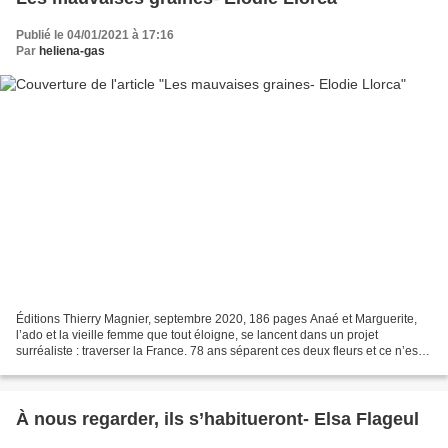
Publié le 04/01/2021 à 17:16
Par
heliena-gas
Éditions Thierry Magnier, septembre 2020, 186 pages Anaé et Marguerite,
l’ado et la vieille femme que tout éloigne, se lancent dans un projet
surréaliste : traverser la France. 78 ans séparent ces deux fleurs et ce n’est
pas ça qui les arrête. Et si le...
À nous regarder, ils s’habitueront- Elsa Flageul