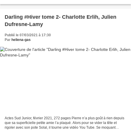
Janvier 2015, tout bascule....
Darling #Hiver tome 2- Charlotte Erlih, Julien
Dufresne-Lamy
Publié le 07/03/2021 à 17:30
Par
heliena-gas
Actes Sud Junior, février 2021, 272 pages Pierre n’a plus goût à rien depuis
que sa superficielle petite amie l’a plaqué. Alors pour se vider la tête et
rigoler avec son pote Solal, il tourne une vidéo You Tube. Se moquant