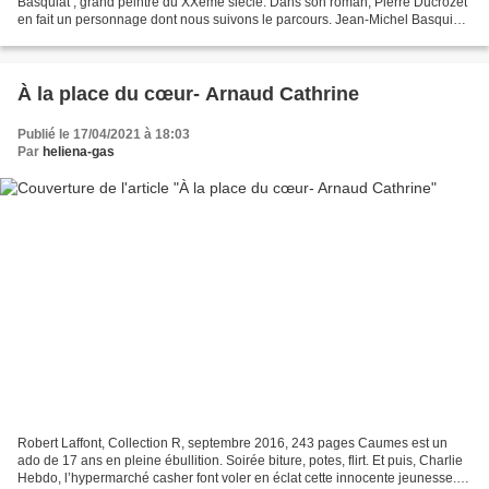
Basquiat , grand peintre du XXème siècle. Dans son roman, Pierre Ducrozet
en fait un personnage dont nous suivons le parcours. Jean-Michel Basquiat
alias Jay, jeune homme révolté dès son...
À la place du cœur- Arnaud Cathrine
Publié le 17/04/2021 à 18:03
Par
heliena-gas
Robert Laffont, Collection R, septembre 2016, 243 pages Caumes est un
ado de 17 ans en pleine ébullition. Soirée biture, potes, flirt. Et puis, Charlie
Hebdo, l’hypermarché casher font voler en éclat cette innocente jeunesse.