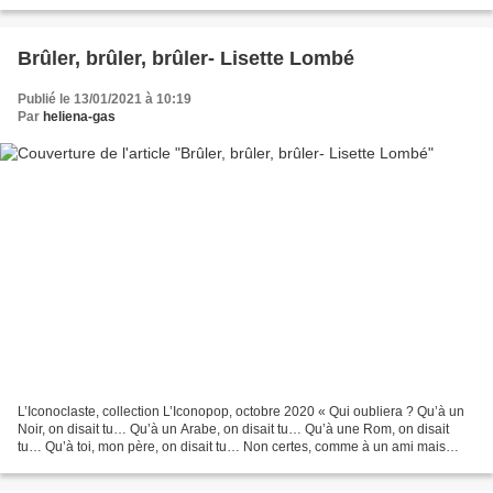
l’Alzheimer ne la fasse sombrer définitivement....
Brûler, brûler, brûler- Lisette Lombé
Publié le 13/01/2021 à 10:19
Par
heliena-gas
L’Iconoclaste, collection L’Iconopop, octobre 2020 « Qui oubliera ? Qu’à un
Noir, on disait tu… Qu’à un Arabe, on disait tu… Qu’à une Rom, on disait
tu… Qu’à toi, mon père, on disait tu… Non certes, comme à un ami mais
parce que le vous, honorable, était...