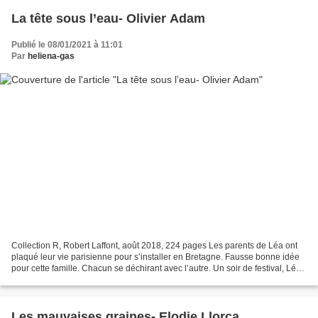
La tête sous l’eau- Olivier Adam
Publié le 08/01/2021 à 11:01
Par
heliena-gas
Collection R, Robert Laffont, août 2018, 224 pages Les parents de Léa ont
plaqué leur vie parisienne pour s’installer en Bretagne. Fausse bonne idée
pour cette famille. Chacun se déchirant avec l’autre. Un soir de festival, Léa
disparaît. L’inquiétude...
Les mauvaises graines- Elodie Llorca