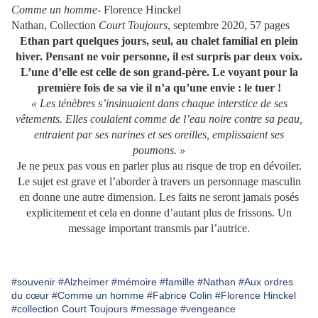
Comme un homme
- Florence Hinckel
Nathan, Collection
Court Toujours
, septembre 2020, 57 pages
Ethan part quelques jours, seul, au chalet familial en plein
hiver. Pensant ne voir personne, il est surpris par deux voix.
L’une d’elle est celle de son grand-père. Le voyant pour la
première fois de sa vie il n’a qu’une envie : le tuer !
« Les ténèbres s’insinuaient dans chaque interstice de ses
vêtements. Elles coulaient comme de l’eau noire contre sa peau,
entraient par ses narines et ses oreilles, emplissaient ses
poumons. »
Je ne peux pas vous en parler plus au risque de trop en dévoiler.
Le sujet est grave et l’aborder à travers un personnage masculin
en donne une autre dimension. Les faits ne seront jamais posés
explicitement et cela en donne d’autant plus de frissons. Un
message important transmis par l’autrice.
#souvenir
#Alzheimer
#mémoire
#famille
#Nathan
#Aux ordres
du cœur
#Comme un homme
#Fabrice Colin
#Florence Hinckel
#collection Court Toujours
#message
#vengeance