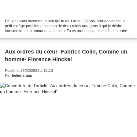
Peux-tu nous raconter un peu qui tu es. Laure , 32 ans, prof-doc dans un
petit collège parisien et maman de deux minis ouragans à qui je désire
transmettre mon amour de la lecture. Tu es prof-doc, quel lien fais-tu entre
ton métier et ton blog? Mon blog...
Aux ordres du cœur- Fabrice Colin, Comme un
homme- Florence Hinckel
Publié le 23/02/2021 à 12:13
Par
heliena-gas