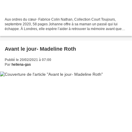
Aux ordres du cœur- Fabrice Colin Nathan, Collection Court Toujours,
septembre 2020, 58 pages Johanne offre à sa maman un passé qui lui
échappe. À Londres, elle espère l’aider à retrouver la mémoire avant que
l’Alzheimer ne la fasse sombrer définitivement....
Avant le jour- Madeline Roth
Publié le 20/02/2021 à 07:00
Par
heliena-gas