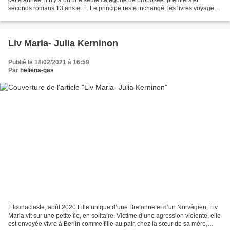
seconds romans 13 ans et +. Le principe reste inchangé, les livres voyagent
entre les lecteurs participants...
Liv Maria- Julia Kerninon
Publié le 18/02/2021 à 16:59
Par
heliena-gas
L’Iconoclaste, août 2020 Fille unique d’une Bretonne et d’un Norvégien, Liv
Maria vit sur une petite île, en solitaire. Victime d’une agression violente, elle
est envoyée vivre à Berlin comme fille au pair, chez la sœur de sa mère,