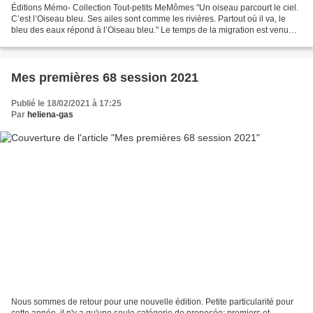
Éditions Mémo- Collection Tout-petits MeMômes "Un oiseau parcourt le ciel.
C’est l’Oiseau bleu. Ses ailes sont comme les rivières. Partout où il va, le
bleu des eaux répond à l’Oiseau bleu." Le temps de la migration est venu
pour les hirondelles. Elles...
Mes premières 68 session 2021
Publié le 18/02/2021 à 17:25
Par
heliena-gas
Nous sommes de retour pour une nouvelle édition. Petite particularité pour
cette année, il n'y a qu'une seule catégorie de proposée: premiers et