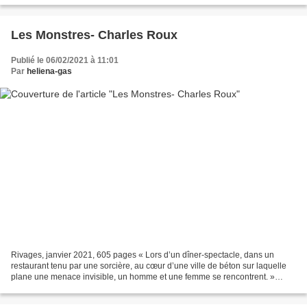
Les Monstres- Charles Roux
Publié le 06/02/2021 à 11:01
Par
heliena-gas
Rivages, janvier 2021, 605 pages « Lors d’un dîner-spectacle, dans un
restaurant tenu par une sorcière, au cœur d’une ville de béton sur laquelle
plane une menace invisible, un homme et une femme se rencontrent. »
Juste ça ? Sur 605 pages ? OK l’auteur...