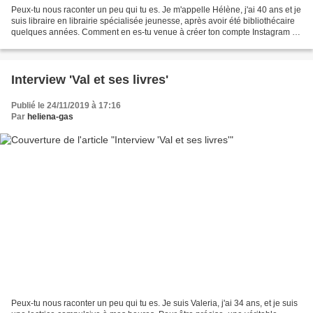
Peux-tu nous raconter un peu qui tu es. Je m'appelle Hélène, j'ai 40 ans et je
suis libraire en librairie spécialisée jeunesse, après avoir été bibliothécaire
quelques années. Comment en es-tu venue à créer ton compte Instagram ?
Je l'ai créé au début...
Interview 'Val et ses livres'
Publié le 24/11/2019 à 17:16
Par
heliena-gas
Peux-tu nous raconter un peu qui tu es. Je suis Valeria, j'ai 34 ans, et je suis