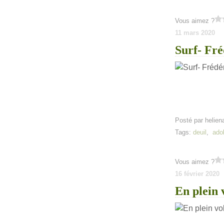
Vous aimez ?
11 mars 2020
Surf- Fré
Posté par helien
Tags:
deuil
,
ado
Vous aimez ?
16 février 2020
En plein 