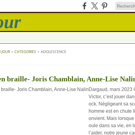
N JOUR
>
CATEGORIES
>
ADOLESCENCE
n braille- Joris Chamblain, Anne-Lise Nali
Dargaud, mars 2023 
Victor, c’est jouer da
ock. Négligeant sa sco
homme est en chute lib
onvient. Mais lorsqu
oule dans sa vie, en 
l’aider, notre jeune ca