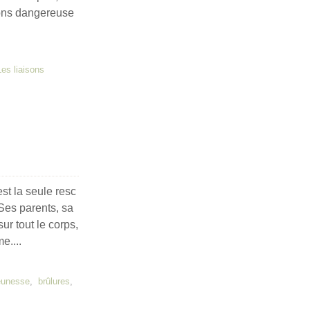
sons dangereuse
Les liaisons
st la seule resc
Ses parents, sa
ur tout le corps,
e....
eunesse
,
brûlures
,