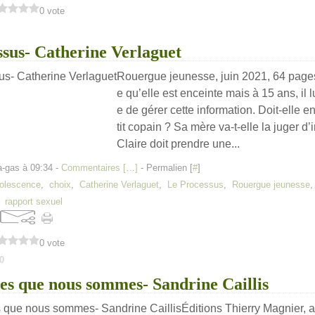
0 vote
sus- Catherine Verlaguet
Rouergue jeunesse, juin 2021, 64 page
e qu’elle est enceinte mais à 15 ans, il l
e de gérer cette information. Doit-elle e
tit copain ? Sa mère va-t-elle la juger d
Claire doit prendre une...
a-gas à 09:34 -
Commentaires [
…
]
- Permalien [
#
]
olescence
,
choix
,
Catherine Verlaguet
,
Le Processus
,
Rouergue jeunesse
,
rapport sexuel
0 vote
0
es que nous sommes- Sandrine Caillis
Éditions Thierry Magnier, 