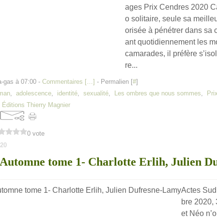
ages Prix Cendres 2020 Ca
o solitaire, seule sa meille
orisée à pénétrer dans sa
ant quotidiennement les m
camarades, il préfère s’isole
re...
a-gas à 07:00 -
Commentaires [
…
]
- Permalien [
#
]
oman
,
adolescence
,
identité
,
sexualité
,
Les ombres que nous sommes
,
Pri
,
Éditions Thierry Magnier
0 vote
20
Automne tome 1- Charlotte Erlih, Julien D
Actes Sud
bre 2020,
et Néo n’