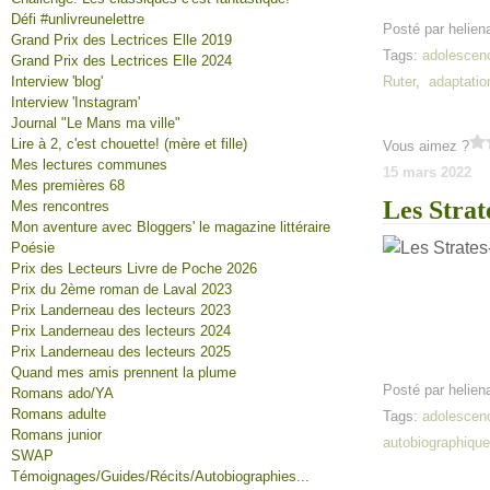
Défi #unlivreunelettre
Posté par helien
Grand Prix des Lectrices Elle 2019
Tags:
adolescen
Grand Prix des Lectrices Elle 2024
Interview 'blog'
Ruter
,
adaptati
Interview 'Instagram'
Journal "Le Mans ma ville"
Lire à 2, c'est chouette! (mère et fille)
Vous aimez ?
Mes lectures communes
15 mars 2022
Mes premières 68
Les Strat
Mes rencontres
Mon aventure avec Bloggers' le magazine littéraire
Poésie
Prix des Lecteurs Livre de Poche 2026
Prix du 2ème roman de Laval 2023
Prix Landerneau des lecteurs 2023
Prix Landerneau des lecteurs 2024
Prix Landerneau des lecteurs 2025
Quand mes amis prennent la plume
Posté par helien
Romans ado/YA
Romans adulte
Tags:
adolescen
Romans junior
autobiographique
SWAP
Témoignages/Guides/Récits/Autobiographies...