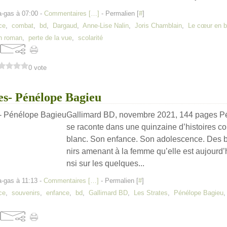
a-gas à 07:00 -
Commentaires [
…
]
- Permalien [
#
]
ce
,
combat
,
bd
,
Dargaud
,
Anne-Lise Nalin
,
Joris Chamblain
,
Le cœur en br
on roman
,
perte de la vue
,
scolarité
0 vote
es- Pénélope Bagieu
Gallimard BD, novembre 2021, 144 pages P
se raconte dans une quinzaine d’histoires cou
blanc. Son enfance. Son adolescence. Des 
nirs amenant à la femme qu’elle est aujourd’
nsi sur les quelques...
a-gas à 11:13 -
Commentaires [
…
]
- Permalien [
#
]
ce
,
souvenirs
,
enfance
,
bd
,
Gallimard BD
,
Les Strates
,
Pénélope Bagieu