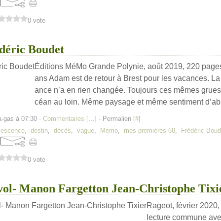
0 vote
déric Boudet
Éditions MéMo Grande Polynie, août 2019, 220 pages
ans Adam est de retour à Brest pour les vacances. La 
ance n’a en rien changée. Toujours ces mêmes grues a
céan au loin. Même paysage et même sentiment d’aba
a-gas à 07:30 -
Commentaires [
…
]
- Permalien [
#
]
lescence
,
destin
,
décès
,
vague
,
Memo
,
mes premières 68
,
Frédéric Boud
0 vote
vol- Manon Fargetton Jean-Christophe Tixi
Rageot, février 2020
lecture commune avec