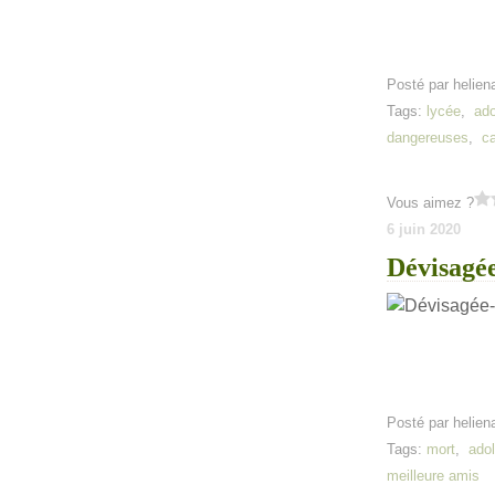
Posté par helien
Tags:
lycée
,
ad
dangereuses
,
c
Vous aimez ?
6 juin 2020
Dévisagée
Posté par helien
Tags:
mort
,
ado
meilleure amis