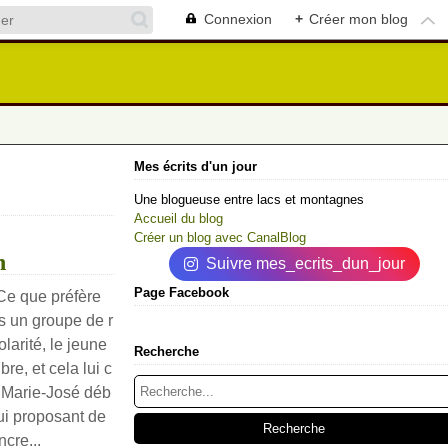
Connexion
+
Créer mon blog
Mes écrits d'un jour
Une blogueuse entre lacs et montagnes
Accueil du blog
Créer un blog avec CanalBlog
n
Suivre mes_ecrits_dun_jour
Page Facebook
Ce que préfère
ns un groupe de r
larité, le jeune
Recherche
re, et cela lui c
e Marie-José déb
lui proposant de
ncre...