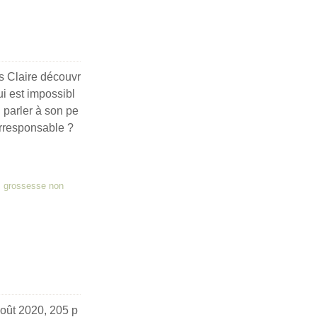
s Claire découvr
ui est impossibl
n parler à son pe
’irresponsable ?
,
grossesse non
août 2020, 205 p