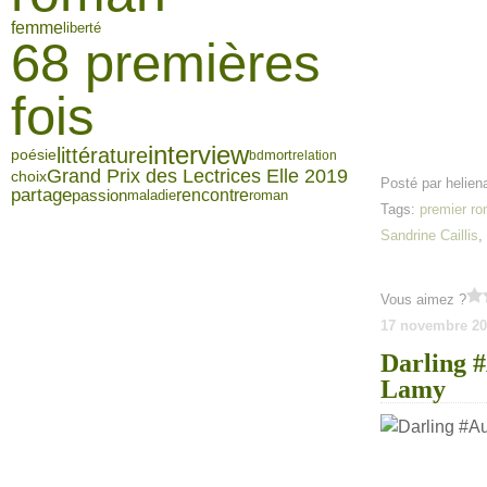
femme
liberté
68 premières
fois
interview
littérature
poésie
mort
bd
relation
Grand Prix des Lectrices Elle 2019
choix
Posté par helien
partage
rencontre
passion
maladie
roman
Tags:
premier r
Sandrine Caillis
Vous aimez ?
17 novembre 20
Darling #
Lamy