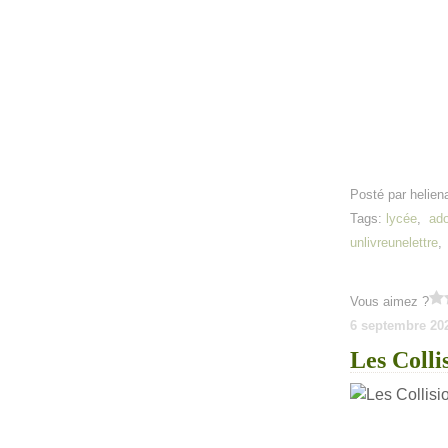
Posté par helien
Tags:
lycée
,
ad
unlivreunelettre
Vous aimez ?
6 septembre 20
Les Colli