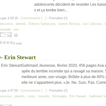
adolescents décident de revisiter Les liai
s et ça tombe bien...
a-gas à 09:18 -
Commentaires [
…
]
- Permalien [
#
]
olescence
,
identité
,
Éditions Sarbacane
,
Joanne Richoux
,
Les Collisions
,
amarade
,
noir
0 vote
- Erin Stewart
Gallimard Jeunesse, février 2020, 456 pages Ava e
apée du terrible incendie qui a ravagé sa maison. 
meilleure amie, son visage. Brûlée à plus de 60% s
elle ne s’appartient plus. «Je. Ne. Suis. Pas. Comm
a-gas à 07:00 -
Commentaires [
…
]
- Permalien [
#
]
lescence
,
parents
,
corps
,
incendie
,
Dévisagée
,
Erin Stewart
,
Gallimard J