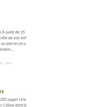
 À partir de 15
ville de son enf
u port et cet o
ndon....
et
,
Surf
er
, 283 pages Une
 Céline dont je