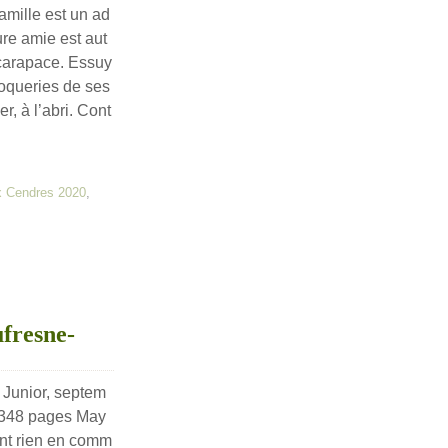
mille est un ad
ure amie est aut
 carapace. Essuy
oqueries de ses
r, à l’abri. Cont
x Cendres 2020
,
ufresne-
 Junior, septem
 348 pages May
ont rien en comm