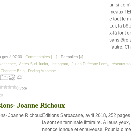
un si ce n’
meaux ! El
e tout le 
Lui, la bê
x-là font e
sans être 
l’autre. Ch
a-gas à 07:00 -
Commentaires [
…
]
- Permalien [
#
]
olescence
,
Actes Sud Junior
,
instagram
,
Julien Dufresne-Lamy
,
réseaux so
,
Charlotte Erlih
,
Darling Automne
0 vote
20
sions- Joanne Richoux
Éditions Sarbacane, avril 2018, 252 pages G
ia sont en terminale littéraire. À leurs yeux
nnonce longue et ennuyeuse. Pour la pimen