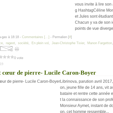
vous invite à lire son
g HashtagCéline Mo
et Jules sont étudian
Chacun y va de son i
points de vue diverge
a-gas à 18:18 -
Commentaires [
…
]
- Permalien [
#
]
ce
,
rageot
,
société
,
En plein vol
,
Jean-Christophe Tixier
,
Manon Fargetton
0 vote
19
 cœur de pierre- Lucile Caron-Boyer
Librinova, parution avril 201
on, jeune fille de 14 ans, vit 
bataire et rentre cette année 
t la connaissance de son pro
Monsieur Aymet, instant de dou
on, cet homme ressemble...