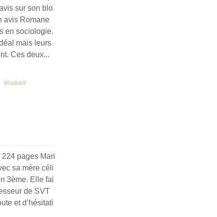
 avis sur son blo
n avis Romane
ts en sociologie.
déal mais leurs
nt. Ces deux...
,
étudiant
7, 224 pages Mari
avec sa mère céli
en 3ème. Elle fai
fesseur de SVT
te et d’hésitati