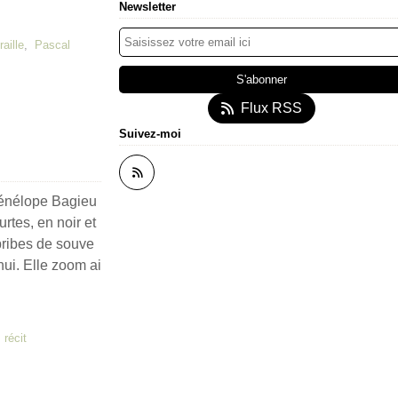
Newsletter
aille
,
Pascal
Flux RSS
Suivez-moi
énélope Bagieu
rtes, en noir et
bribes de souve
hui. Elle zoom ai
,
récit