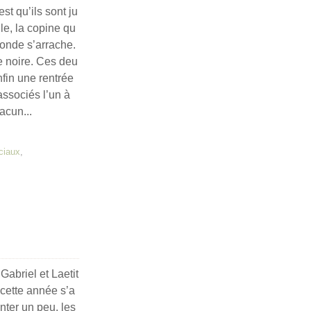
est qu’ils sont ju
le, la copine qu
monde s’arrache.
te noire. Ces deu
nfin une rentrée
associés l’un à
acun...
ciaux
,
abriel et Laetit
, cette année s’a
ter un peu, les