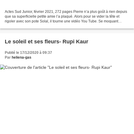
Actes Sud Junior, février 2021, 272 pages Pierre n’a plus goût à rien depuis
que sa superficielle petite amie l’a plaqué. Alors pour se vider la tête et
rigoler avec son pote Solal, il tourne une vidéo You Tube. Se moquant
publiquement de la tache disgracieuse...
Le soleil et ses fleurs- Rupi Kaur
Publié le 17/12/2020 à 09:37
Par
heliena-gas