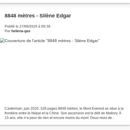
avait bien une femme mais elle...
8848 mètres - Silène Edgar
Publié le 27/08/2020 à 09:36
Par
heliena-gas
Casterman, juin 2020, 328 pages 8848 mètres, le Mont Everest se situe à la
frontière entre le Népal et la Chine. Son ascension est le défi de Mallory. À
15 ans, elle n’a peur de rien et encore moins du mont. Deux mois de
préparation avec son père et le...