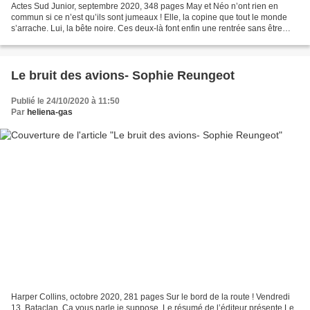
Actes Sud Junior, septembre 2020, 348 pages May et Néo n’ont rien en
commun si ce n’est qu’ils sont jumeaux ! Elle, la copine que tout le monde
s’arrache. Lui, la bête noire. Ces deux-là font enfin une rentrée sans être
associés l’un à l’autre. Chacun...
Le bruit des avions- Sophie Reungeot
Publié le 24/10/2020 à 11:50
Par
heliena-gas
Harper Collins, octobre 2020, 281 pages Sur le bord de la route ! Vendredi
13. Bataclan. Ça vous parle je suppose. Le résumé de l’éditeur présente Le