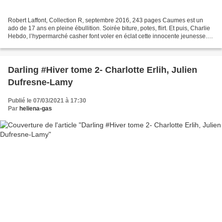
Robert Laffont, Collection R, septembre 2016, 243 pages Caumes est un
ado de 17 ans en pleine ébullition. Soirée biture, potes, flirt. Et puis, Charlie
Hebdo, l’hypermarché casher font voler en éclat cette innocente jeunesse.
Janvier 2015, tout bascule....
Darling #Hiver tome 2- Charlotte Erlih, Julien
Dufresne-Lamy
Publié le 07/03/2021 à 17:30
Par
heliena-gas