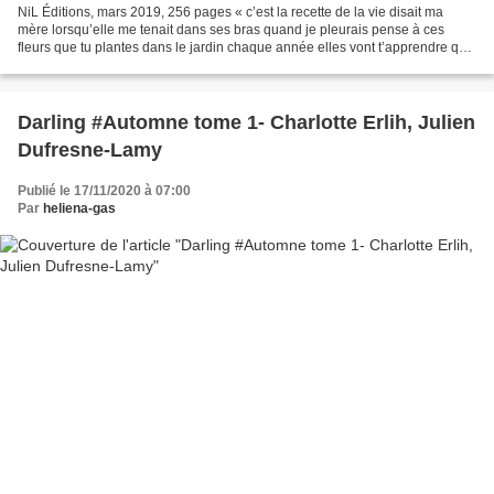
NiL Éditions, mars 2019, 256 pages « c’est la recette de la vie disait ma
mère lorsqu’elle me tenait dans ses bras quand je pleurais pense à ces
fleurs que tu plantes dans le jardin chaque année elles vont t’apprendre que
les gens eux aussi doivent se...
Darling #Automne tome 1- Charlotte Erlih, Julien
Dufresne-Lamy
Publié le 17/11/2020 à 07:00
Par
heliena-gas