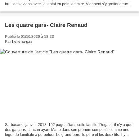
bruit des avions avec l’attentat en point de mire. Viennent s’y greffer deux
jeunes femmes. Laura dont...
Les quatre gars- Claire Renaud
Publié le 01/10/2020 à 18:23
Par
heliena-gas
Sarbacane, janvier 2018, 192 pages Dans cette famille ‘Dégâts’, il n’y a que
des garçons, chacun ayant Marie dans son prénom composé, comme une
légende familiale à perpétuer. Le grand-père, le père et les deux fils. Il y