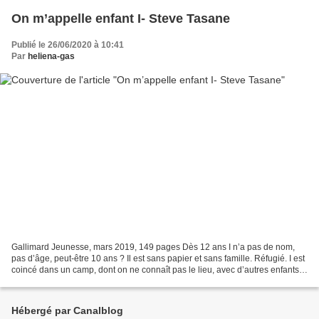
On m’appelle enfant I- Steve Tasane
Publié le 26/06/2020 à 10:41
Par
heliena-gas
Gallimard Jeunesse, mars 2019, 149 pages Dès 12 ans I n’a pas de nom,
pas d’âge, peut-être 10 ans ? Il est sans papier et sans famille. Réfugié. I est
coincé dans un camp, dont on ne connaît pas le lieu, avec d’autres enfants.
M, E, R, V. Chacun d’eux...
Hébergé par Canalblog