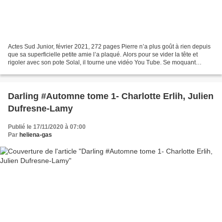
Actes Sud Junior, février 2021, 272 pages Pierre n’a plus goût à rien depuis
que sa superficielle petite amie l’a plaqué. Alors pour se vider la tête et
rigoler avec son pote Solal, il tourne une vidéo You Tube. Se moquant
publiquement de la tache disgracieuse...
Darling #Automne tome 1- Charlotte Erlih, Julien
Dufresne-Lamy
Publié le 17/11/2020 à 07:00
Par
heliena-gas