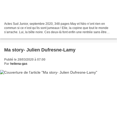
Actes Sud Junior, septembre 2020, 348 pages May et Néo n’ont rien en
commun si ce n’est qu’ils sont jumeaux ! Elle, la copine que tout le monde
s’arrache. Lui, la bête noire. Ces deux-là font enfin une rentrée sans être
associés l’un à l’autre. Chacun...
Ma story- Julien Dufresne-Lamy
Publié le 28/03/2020 à 07:00
Par
heliena-gas