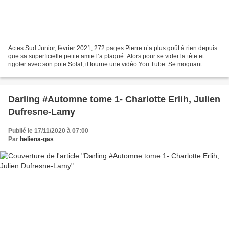
Actes Sud Junior, février 2021, 272 pages Pierre n’a plus goût à rien depuis
que sa superficielle petite amie l’a plaqué. Alors pour se vider la tête et
rigoler avec son pote Solal, il tourne une vidéo You Tube. Se moquant
publiquement de la tache disgracieuse...
Darling #Automne tome 1- Charlotte Erlih, Julien
Dufresne-Lamy
Publié le 17/11/2020 à 07:00
Par
heliena-gas