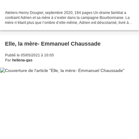
Ateliers Henry Dougier, septembre 2020, 184 pages Un drame familial a
contraint Adrien et sa mère à s’exiler dans la campagne Bourbonnaise. La
mère n’étant plus que l’ombre d’elle-même, Adrien est déscolarisé, livré à
lui-même. Une nuit, Adrien explore...
Elle, la mère- Emmanuel Chaussade
Publié le 05/05/2021 à 10:05
Par
heliena-gas