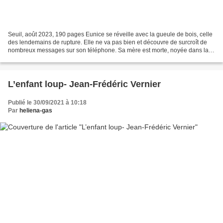
Seuil, août 2023, 190 pages Eunice se réveille avec la gueule de bois, celle
des lendemains de rupture. Elle ne va pas bien et découvre de surcroît de
nombreux messages sur son téléphone. Sa mère est morte, noyée dans la
Meuse. Ne voulant croire à l’accident,...
L’enfant loup- Jean-Frédéric Vernier
Publié le 30/09/2021 à 10:18
Par
heliena-gas