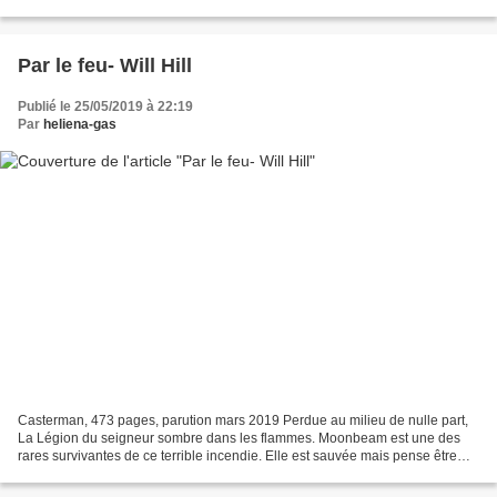
de faire oublier la vraie nature...
Par le feu- Will Hill
Publié le 25/05/2019 à 22:19
Par
heliena-gas
Casterman, 473 pages, parution mars 2019 Perdue au milieu de nulle part,
La Légion du seigneur sombre dans les flammes. Moonbeam est une des
rares survivantes de ce terrible incendie. Elle est sauvée mais pense être
responsable de la mort de ses Frères...