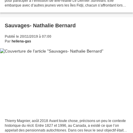
pour participer à l’émission de télé-réalité Le Dernier Survivant. Elle
embarque avec d’autres jeunes vers les îles Fidji, chacun s’affrontant lors
d’épreuves. Lors de la diffusion,...
Sauvages- Nathalie Bernard
Publié le 20/11/2019 à 07:00
Par
heliena-gas
Thierry Magnier, août 2018 Avant toute chose, précisons un peu le contexte
historique du récit. Entre 1827 et 1996, au Canada, a existé ce que l’on
appelait des pensionnats autochtones. Dans ces lieux le seul objectif était