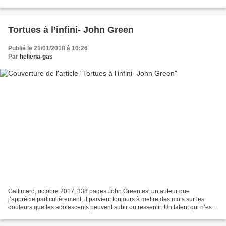
en est pleine. Ils sont...
Tortues à l’infini- John Green
Publié le 21/01/2018 à 10:26
Par
heliena-gas
Gallimard, octobre 2017, 338 pages John Green est un auteur que
j’apprécie particulièrement, il parvient toujours à mettre des mots sur les
douleurs que les adolescents peuvent subir ou ressentir. Un talent qui n’est
plus à prouver. ‘ Tortues à l’infini’...