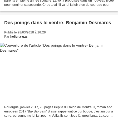
parents en pleine année scolaire. La voilà propulsée dans un nouveau lycée
pour terminer sa seconde. Choc total ! Il va lui falloir bien du courage pour se
façonner un nouvel environnement....
Des poings dans le ventre- Benjamin Desmares
Publié le 28/03/2018 à 16:29
Par
heliena-gas
Rouergue, janvier 2017, 78 pages Pépite du salon de Montreuil, roman ado
européen 2017 ‘Ba- Ba- Bam’ Blaise frappe tout ce qui bouge, c’est un dur à
cuire, personne ne lui fait peur. « Voilà, ils sont tous là, grouillants. La cour