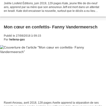
Joëlle Losfeld Éditions, juin 2019, 129 pages Kate, jeune fille de dix-neuf
ans, apprend par sa mère que son amoureux Jeff est mort dans un attentat
en Israël. Kate doit encaisser la nouvelle, surtout que le décès a eu lieu
quelques semaines auparavant,...
Mon cœur en confettis- Fanny Vandermeersch
Publié le 27/08/2018 à 09:15
Par
heliena-gas
Ravet-Anceau, avril 2018, 128 pages Axelle apprend la séparation de ses