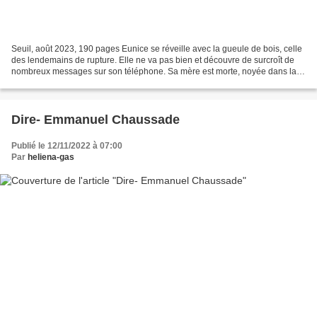
Seuil, août 2023, 190 pages Eunice se réveille avec la gueule de bois, celle
des lendemains de rupture. Elle ne va pas bien et découvre de surcroît de
nombreux messages sur son téléphone. Sa mère est morte, noyée dans la
Meuse. Ne voulant croire à l’accident,...
Dire- Emmanuel Chaussade
Publié le 12/11/2022 à 07:00
Par
heliena-gas