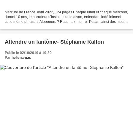
Mercure de France, avril 2022, 124 pages Chaque lundi et chaque mercredi,
durant 10 ans, le narrateur s’installe sur le divan, entendant indéfiniment
cette même phrase « Alooooors ? Racontez-moi ! ». Posant ainsi des mots
sur ses démons, le narrateur...
Attendre un fantôme- Stéphanie Kalfon
Publié le 02/10/2019 à 10:30
Par
heliena-gas