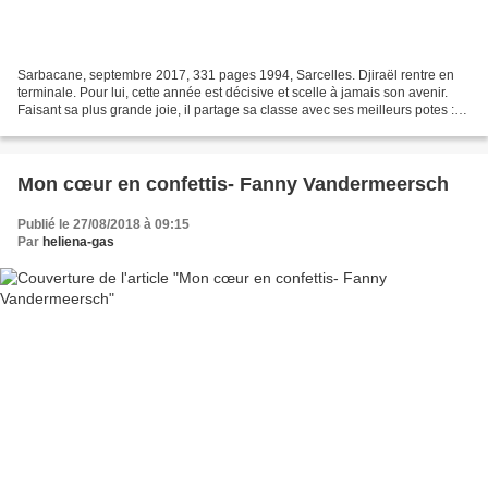
Sarbacane, septembre 2017, 331 pages 1994, Sarcelles. Djiraël rentre en
terminale. Pour lui, cette année est décisive et scelle à jamais son avenir.
Faisant sa plus grande joie, il partage sa classe avec ses meilleurs potes :
Rania, Armand, Jazz, Doumam...
Mon cœur en confettis- Fanny Vandermeersch
Publié le 27/08/2018 à 09:15
Par
heliena-gas