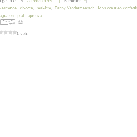
a-gas à 09:15 -
Commentaires [
…
]
- Permalien [
#
]
olescence
,
divorce
,
mal-être
,
Fanny Vandermeersch
,
Mon cœur en confetti
tégration
,
prof
,
épreuve
0 vote