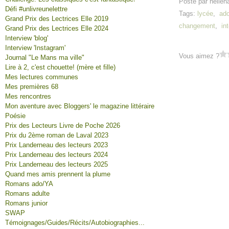
Posté par helien
Défi #unlivreunelettre
Tags:
lycée
,
ad
Grand Prix des Lectrices Elle 2019
changement
,
in
Grand Prix des Lectrices Elle 2024
Interview 'blog'
Interview 'Instagram'
Vous aimez ?
Journal "Le Mans ma ville"
Lire à 2, c'est chouette! (mère et fille)
Mes lectures communes
Mes premières 68
Mes rencontres
Mon aventure avec Bloggers' le magazine littéraire
Poésie
Prix des Lecteurs Livre de Poche 2026
Prix du 2ème roman de Laval 2023
Prix Landerneau des lecteurs 2023
Prix Landerneau des lecteurs 2024
Prix Landerneau des lecteurs 2025
Quand mes amis prennent la plume
Romans ado/YA
Romans adulte
Romans junior
SWAP
Témoignages/Guides/Récits/Autobiographies...