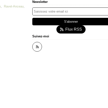
Newsletter
s
,
Ravet-Anceau
,
Flux RSS
Suivez-moi