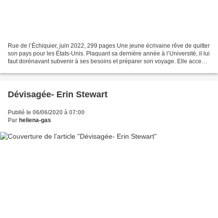
Rue de l’Échiquier, juin 2022, 299 pages Une jeune écrivaine rêve de quitter
son pays pour les États-Unis. Plaquant sa dernière année à l’Université, il lui
faut dorénavant subvenir à ses besoins et préparer son voyage. Elle accepte
un emploi dans un...
Dévisagée- Erin Stewart
Publié le 06/06/2020 à 07:00
Par
heliena-gas