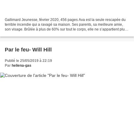
Gallimard Jeunesse, février 2020, 456 pages Ava est la seule rescapée du
terrible incendie qui a ravagé sa maison. Ses parents, sa meilleure amie,
son visage. Brûlée à plus de 60% sur tout le corps, elle ne s’appartient plus.
«Je. Ne. Suis. Pas. Comme....
Par le feu- Will Hill
Publié le 25/05/2019 à 22:19
Par
heliena-gas