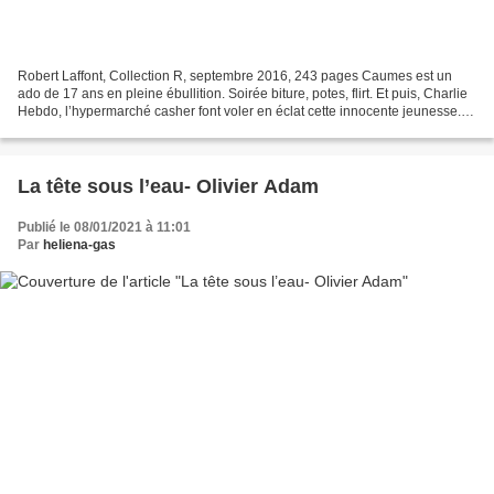
Robert Laffont, Collection R, septembre 2016, 243 pages Caumes est un
ado de 17 ans en pleine ébullition. Soirée biture, potes, flirt. Et puis, Charlie
Hebdo, l’hypermarché casher font voler en éclat cette innocente jeunesse.
Janvier 2015, tout bascule....
La tête sous l’eau- Olivier Adam
Publié le 08/01/2021 à 11:01
Par
heliena-gas