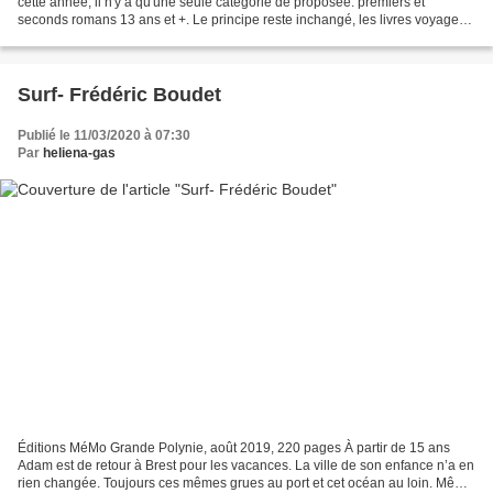
cette année, il n'y a qu'une seule catégorie de proposée: premiers et
seconds romans 13 ans et +. Le principe reste inchangé, les livres voyagent
entre les lecteurs participants...
Surf- Frédéric Boudet
Publié le 11/03/2020 à 07:30
Par
heliena-gas
Éditions MéMo Grande Polynie, août 2019, 220 pages À partir de 15 ans
Adam est de retour à Brest pour les vacances. La ville de son enfance n’a en
rien changée. Toujours ces mêmes grues au port et cet océan au loin. Même