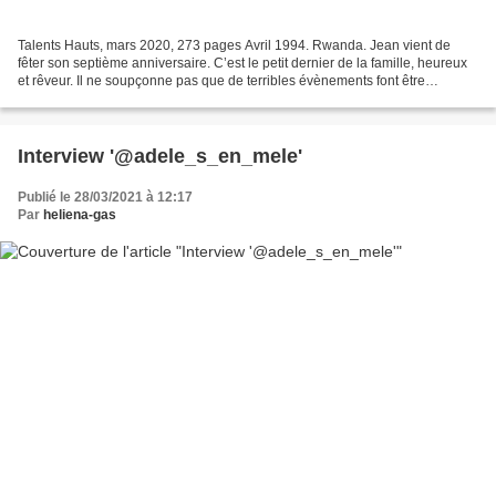
Talents Hauts, mars 2020, 273 pages Avril 1994. Rwanda. Jean vient de
fêter son septième anniversaire. C’est le petit dernier de la famille, heureux
et rêveur. Il ne soupçonne pas que de terribles évènements font être
perpétrés sur son foyer. Ce 7 avril...
Interview '@adele_s_en_mele'
Publié le 28/03/2021 à 12:17
Par
heliena-gas