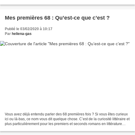
paysage et même sentiment d’abandon....
Mes premières 68 : Qu’est-ce que c’est ?
Publié le 03/02/2020 à 10:17
Par
heliena-gas
Vous avez déjà entendu parler des 68 premières fois ? Si vous êtes curieux
ici ou là-bas, ce nom vous dit quelque chose. C’est de la curiosité littéraire et
plus particulièrement pour les premiers et seconds romans en littérature
générale. Cette folle...