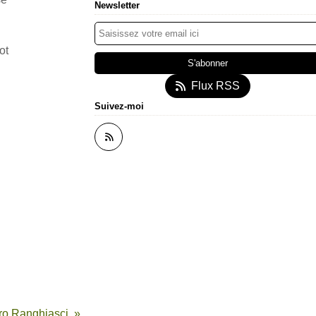
Newsletter
ot
Flux RSS
Suivez-moi
dro Ranghiasci