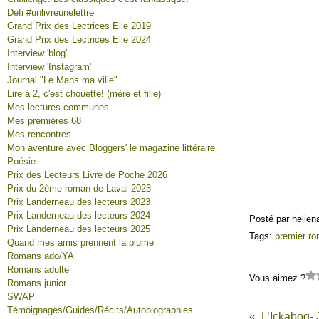
Défi #unlivreunelettre
Grand Prix des Lectrices Elle 2019
Grand Prix des Lectrices Elle 2024
Interview 'blog'
Interview 'Instagram'
Journal "Le Mans ma ville"
Lire à 2, c'est chouette! (mère et fille)
Mes lectures communes
Mes premières 68
Mes rencontres
Mon aventure avec Bloggers' le magazine littéraire
Poésie
Prix des Lecteurs Livre de Poche 2026
Prix du 2ème roman de Laval 2023
Prix Landerneau des lecteurs 2023
Prix Landerneau des lecteurs 2024
Posté par helien
Prix Landerneau des lecteurs 2025
Tags:
premier r
Quand mes amis prennent la plume
Romans ado/YA
Romans adulte
Vous aimez ?
Romans junior
SWAP
Témoignages/Guides/Récits/Autobiographies...
L’Ickabog-