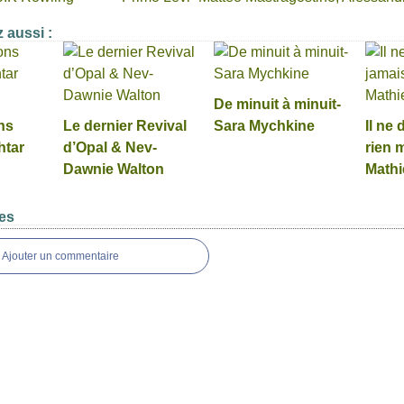
 aussi :
De minuit à minuit-
ns
Le dernier Revival
Sara Mychkine
Il ne 
htar
d’Opal & Nev-
rien m
Dawnie Walton
Mathi
es
Ajouter un commentaire