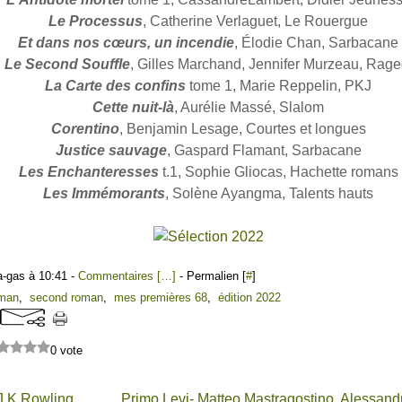
Le Processus
, Catherine Verlaguet, Le Rouergue
Et dans nos cœurs, un incendie
, Élodie Chan, Sarbacane
Le Second Souffle
, Gilles Marchand, Jennifer Murzeau, Rage
La Carte des confins
tome 1, Marie Reppelin, PKJ
Cette nuit-là
, Aurélie Massé, Slalom
Corentino
, Benjamin Lesage, Courtes et longues
Justice sauvage
, Gaspard Flamant, Sarbacane
Les Enchanteresses
t.1, Sophie Gliocas, Hachette romans
Les Immémorants
, Solène Ayangma, Talents hauts
a-gas à 10:41 -
Commentaires [
…
]
- Permalien [
#
]
oman
,
second roman
,
mes premières 68
,
édition 2022
0 vote
 J.K Rowling
Primo Levi- Matteo Mastragostino, Alessan