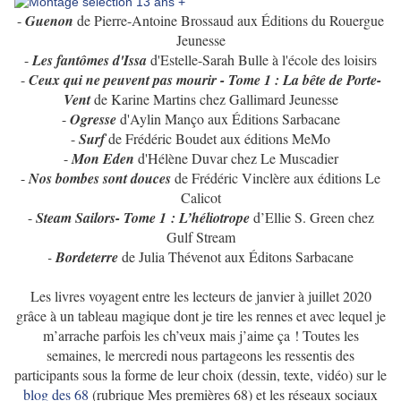
-
Guenon
de Pierre-Antoine Brossaud aux Éditions du Rouergue
Jeunesse
-
Les fantômes d'Issa
d'Estelle-Sarah Bulle à l'école des loisirs
-
Ceux qui ne peuvent pas mourir - Tome 1 : La bête de Porte-
Vent
de Karine Martins chez Gallimard Jeunesse
-
Ogresse
d'Aylin Manço aux Éditions Sarbacane
-
Surf
de Frédéric Boudet aux éditions MeMo
-
Mon Eden
d'Hélène Duvar chez Le Muscadier
-
Nos bombes sont douces
de Frédéric Vinclère aux éditions Le
Calicot
-
Steam Sailors- Tome 1 : L’héliotrope
d’Ellie S. Green chez
Gulf Stream
-
Bordeterre
de Julia Thévenot aux Éditons Sarbacane
Les livres voyagent entre les lecteurs de janvier à juillet 2020
grâce à un tableau magique dont je tire les rennes et avec lequel je
m’arrache parfois les ch’veux mais j’aime ça ! Toutes les
semaines, le mercredi nous partageons les ressentis des
participants sous la forme de leur choix (dessin, texte, vidéo) sur le
blog des 68
(rubrique Mes premières 68) et les réseaux sociaux