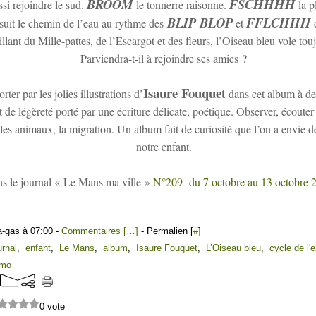
BROOM
FSCHHHH
ssi rejoindre le sud.
le tonnerre raisonne.
la pl
BLIP BLOP
FFLCHHH
suit le chemin de l’eau au rythme des
et
d
illant du Mille-pattes, de l’Escargot et des fleurs, l’Oiseau bleu vole tou
Parviendra-t-il à rejoindre ses amies ?
Isaure Fouquet
ter par les jolies illustrations d’
dans cet album à des
t de légèreté porté par une écriture délicate, poétique. Observer, écoute
 les animaux, la migration. Un album fait de curiosité que l’on a envie de 
notre enfant.
ns le journal « Le Mans ma ville »
N°209 du 7 octobre au 13 octobre 
a-gas à 07:00 -
Commentaires [
…
]
- Permalien [
#
]
urnal
,
enfant
,
Le Mans
,
album
,
Isaure Fouquet
,
L’Oiseau bleu
,
cycle de l'
émo
0 vote