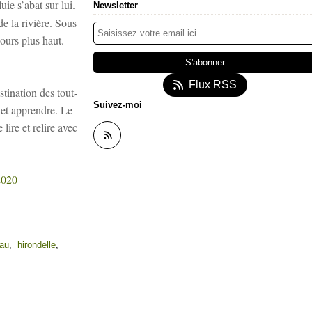
uie s’abat sur lui.
Newsletter
e la rivière. Sous
jours plus haut.
Flux RSS
tination des tout-
Suivez-moi
r et apprendre. Le
lire et relire avec
2020
eau
,
hirondelle
,