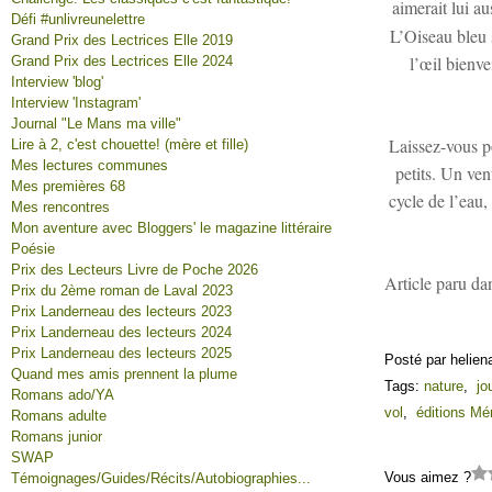
aimerait lui au
Défi #unlivreunelettre
L’Oiseau bleu 
Grand Prix des Lectrices Elle 2019
l’œil bienve
Grand Prix des Lectrices Elle 2024
Interview 'blog'
Interview 'Instagram'
Journal "Le Mans ma ville"
Laissez-vous por
Lire à 2, c'est chouette! (mère et fille)
Mes lectures communes
petits. Un ven
Mes premières 68
cycle de l’eau,
Mes rencontres
Mon aventure avec Bloggers' le magazine littéraire
Poésie
Prix des Lecteurs Livre de Poche 2026
Article paru da
Prix du 2ème roman de Laval 2023
Prix Landerneau des lecteurs 2023
Prix Landerneau des lecteurs 2024
Prix Landerneau des lecteurs 2025
Posté par helien
Quand mes amis prennent la plume
Tags:
nature
,
jo
Romans ado/YA
vol
,
éditions M
Romans adulte
Romans junior
SWAP
Vous aimez ?
Témoignages/Guides/Récits/Autobiographies...