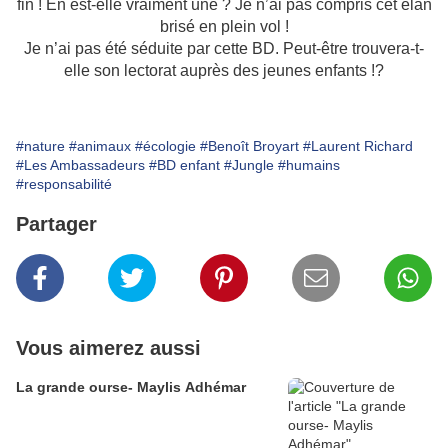
fin ! En est-elle vraiment une ? Je n’ai pas compris cet élan
brisé en plein vol !
Je n’ai pas été séduite par cette BD. Peut-être trouvera-t-
elle son lectorat auprès des jeunes enfants !?
#nature
#animaux
#écologie
#Benoît Broyart
#Laurent Richard
#Les Ambassadeurs
#BD enfant
#Jungle
#humains
#responsabilité
Partager
Vous aimerez aussi
La grande ourse- Maylis Adhémar