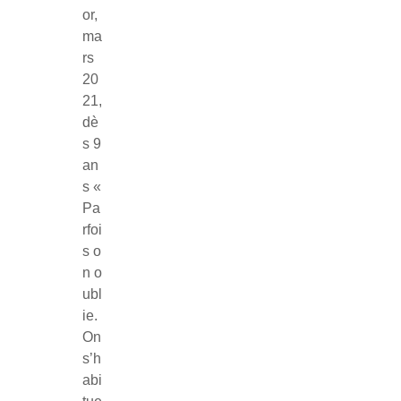
or,
ma
rs
20
21,
dè
s 9
an
s «
Pa
rfoi
s o
n o
ubl
ie.
On
s’h
abi