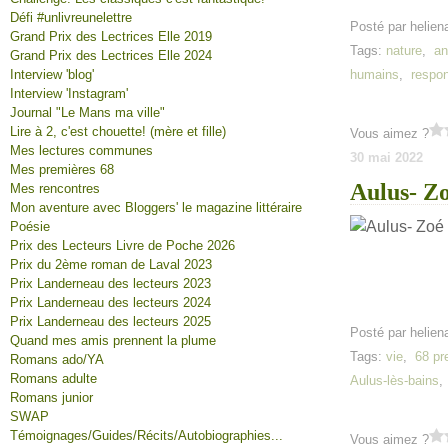
Défi #unlivreunelettre
Posté par helien
Grand Prix des Lectrices Elle 2019
Tags:
nature
,
an
Grand Prix des Lectrices Elle 2024
Interview 'blog'
humains
,
respon
Interview 'Instagram'
Journal "Le Mans ma ville"
Lire à 2, c'est chouette! (mère et fille)
Vous aimez ?
Mes lectures communes
30 mai 2022
Mes premières 68
Aulus- Z
Mes rencontres
Mon aventure avec Bloggers' le magazine littéraire
Poésie
Prix des Lecteurs Livre de Poche 2026
Prix du 2ème roman de Laval 2023
Prix Landerneau des lecteurs 2023
Prix Landerneau des lecteurs 2024
Prix Landerneau des lecteurs 2025
Posté par helien
Quand mes amis prennent la plume
Tags:
vie
,
68 pr
Romans ado/YA
Romans adulte
Aulus-lès-bains
Romans junior
SWAP
Témoignages/Guides/Récits/Autobiographies...
Vous aimez ?