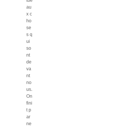
tue
au
x c
ho
se
s q
ui
so
nt
de
va
nt
no
us.
On
fini
t p
ar
ne