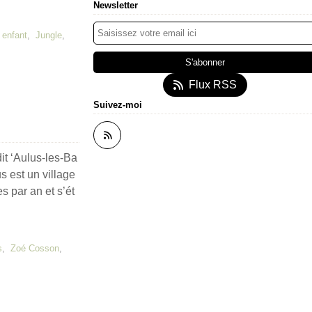
Newsletter
 enfant
,
Jungle
,
Flux RSS
Suivez-moi
t ‘Aulus-les-Ba
us est un village
es par an et s’ét
s
,
Zoé Cosson
,