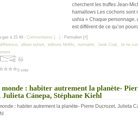
cherchent les truffes Jean-Mich
hamallows Les cochons sont r
ushia » Chaque personnage, 
est différent de ce qu’on pourrai
a-gas à 15:49 -
Commentaires [
…
]
- Permalien [
#
]
différence
,
album enfant
,
éditions MeMo
,
normalité
,
Janik Coat
,
Je ne su
ement
0 vote
u monde : habiter autrement la planète- Pie
 Julieta Cánepa, Stéphane Kiehl