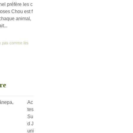
el préfère les c
oses Chou est f
chaque animal,
t...
is pas comme les
rre
Ac
tes
Su
d J
uni