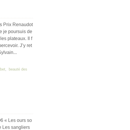
es Prix Renaudot
ue je poursuis de
les plateaux. Il f
rcevoir. J’y ret
ylvain...
ibet
,
beauté des
6 « Les ours so
e Les sangliers