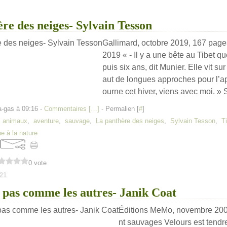
re des neiges- Sylvain Tesson
Gallimard, octobre 2019, 167 pag
2019 « - Il y a une bête au Tibet q
puis six ans, dit Munier. Elle vit sur 
aut de longues approches pour l’ape
ourne cet hiver, viens avec moi. » S
a-gas à 09:16 -
Commentaires [
…
]
- Permalien [
#
]
,
animaux
,
aventure
,
sauvage
,
La panthère des neiges
,
Sylvain Tesson
,
T
e à la nature
0 vote
21
s pas comme les autres- Janik Coat
Éditions MeMo, novembre 200
nt sauvages Velours est tendr