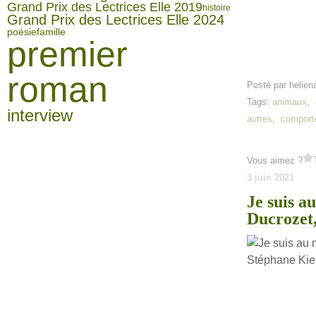
Grand Prix des Lectrices Elle 2019
histoire
Grand Prix des Lectrices Elle 2024
famille
poésie
premier
roman
Posté par helien
Tags:
animaux
,
interview
autres
,
comport
Vous aimez ?
3 juin 2021
Je suis a
Ducrozet,