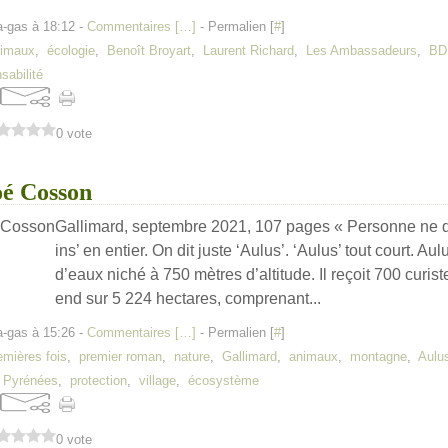
a-gas à 18:12 -
Commentaires [
…
]
- Permalien [
#
]
imaux
,
écologie
,
Benoît Broyart
,
Laurent Richard
,
Les Ambassadeurs
,
BD
sabilité
0 vote
oé Cosson
Gallimard, septembre 2021, 107 pages « Personne ne di
ins’ en entier. On dit juste ‘Aulus’. ‘Aulus’ tout court. Aul
d’eaux niché à 750 mètres d’altitude. Il reçoit 700 curist
end sur 5 224 hectares, comprenant...
a-gas à 15:26 -
Commentaires [
…
]
- Permalien [
#
]
emières fois
,
premier roman
,
nature
,
Gallimard
,
animaux
,
montagne
,
Aulu
,
Pyrénées
,
protection
,
village
,
écosystème
0 vote