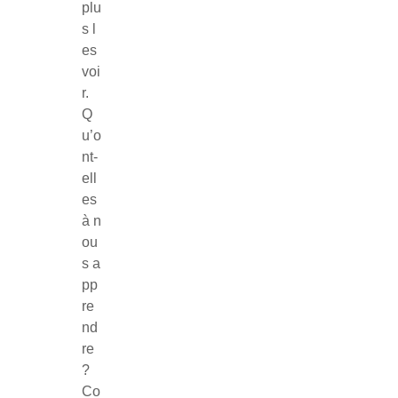
plu
s l
es
voi
r.
Q
u’o
nt-
ell
es
à n
ou
s a
pp
re
nd
re
?
Co