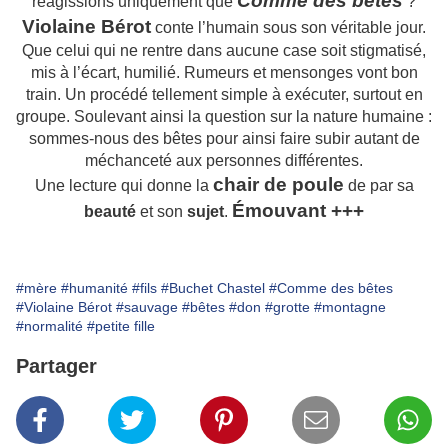
Comme des bêtes
réagissions uniquement que
?
Violaine Bérot
conte l’humain sous son véritable jour.
Que celui qui ne rentre dans aucune case soit stigmatisé,
mis à l’écart, humilié. Rumeurs et mensonges vont bon
train. Un procédé tellement simple à exécuter, surtout en
groupe. Soulevant ainsi la question sur la nature humaine :
sommes-nous des bêtes pour ainsi faire subir autant de
méchanceté aux personnes différentes.
chair de poule
Une lecture qui donne la
de par sa
Émouvant +++
beauté
et son
sujet
.
#mère
#humanité
#fils
#Buchet Chastel
#Comme des bêtes
#Violaine Bérot
#sauvage
#bêtes
#don
#grotte
#montagne
#normalité
#petite fille
Partager