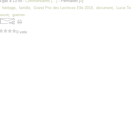
a-gas à 13:59 -
Commentaires [
…
]
- Permalien [
#
]
,
héritage
,
famille
,
Grand Prix des Lectrices Elle 2019
,
document
,
Lucie Te
uvoir
,
guerres
0 vote