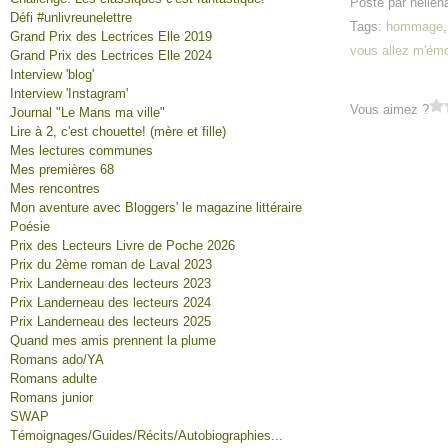
Posté par helien
Défi #unlivreunelettre
Tags:
hommage
Grand Prix des Lectrices Elle 2019
vous allez m'émo
Grand Prix des Lectrices Elle 2024
Interview 'blog'
Interview 'Instagram'
Vous aimez ?
Journal "Le Mans ma ville"
Lire à 2, c'est chouette! (mère et fille)
Mes lectures communes
Mes premières 68
Mes rencontres
Mon aventure avec Bloggers' le magazine littéraire
Poésie
Prix des Lecteurs Livre de Poche 2026
Prix du 2ème roman de Laval 2023
Prix Landerneau des lecteurs 2023
Prix Landerneau des lecteurs 2024
Prix Landerneau des lecteurs 2025
Quand mes amis prennent la plume
Romans ado/YA
Romans adulte
Romans junior
SWAP
Témoignages/Guides/Récits/Autobiographies...