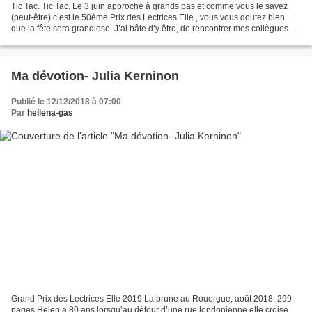
Tic Tac. Tic Tac. Le 3 juin approche à grands pas et comme vous le savez
(peut-être) c’est le 50ème Prix des Lectrices Elle , vous vous doutez bien
que la fête sera grandiose. J’ai hâte d’y être, de rencontrer mes collègues
jurées et de boire du Champagne...
Ma dévotion- Julia Kerninon
Publié le 12/12/2018 à 07:00
Par
heliena-gas
Grand Prix des Lectrices Elle 2019 La brune au Rouergue, août 2018, 299
pages Helen a 80 ans lorsqu’au détour d’une rue londonienne elle croise