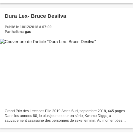
lors de la Seconde Guerre mondiale....
Dura Lex- Bruce Desilva
Publié le 10/12/2018 à 07:00
Par
heliena-gas
Grand Prix des Lectrices Elle 2019 Actes Sud, septembre 2018, 445 pages
Dans les années 80, le plus jeune tueur en série, Kwame Diggs, a
sauvagement assassiné des personnes de sexe féminin. Au moment des
faits, celui-ci était mineur et le Code pénal de...