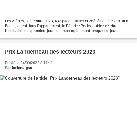
Les Arènes, septembre 2023, 432 pages Hailey et Zoé, étudiantes en art à
Berlin, logent dans l’appartement de Béatrice Becks, autrice célèbre.
L’excitation des premiers jours retombe rapidement lorsque les jeunes
femmes se rendent compte qu’elles sont...
Prix Landerneau des lecteurs 2023
Publié le 24/09/2023 à 17:11
Par
heliena-gas