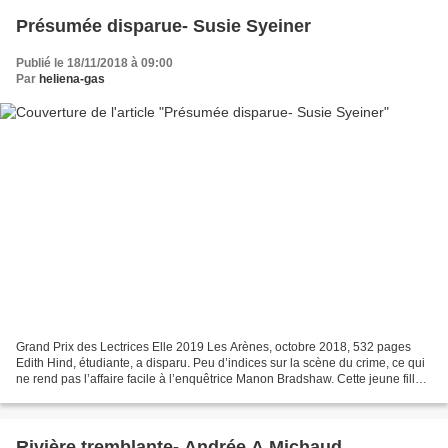
Présumée disparue- Susie Syeiner
Publié le 18/11/2018 à 09:00
Par
heliena-gas
Grand Prix des Lectrices Elle 2019 Les Arènes, octobre 2018, 532 pages
Edith Hind, étudiante, a disparu. Peu d’indices sur la scène du crime, ce qui
ne rend pas l’affaire facile à l’enquêtrice Manon Bradshaw. Cette jeune fille
fait partie de la haute...
Rivière tremblante- Andrée A.Michaud