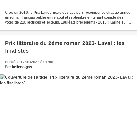
Créé en 2016, le Prix Landerneau des Lecteurs récompense chaque année
un roman français publié entre août et septembre en tenant compte des
votes de 220 lectrices et lecteurs. Lauréats précédents - 2016 : Karine Tuil
pour L'Insouciance, Éditions Gallimard...
Prix littéraire du 2ème roman 2023- Laval : les
finalistes
Publié le 17/01/2023 à 07:00
Par
heliena-gas