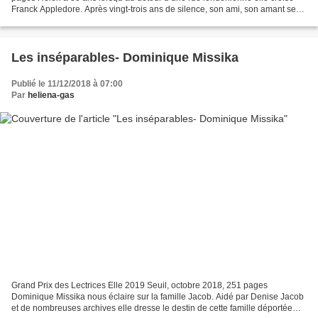
Franck Appledore. Après vingt-trois ans de silence, son ami, son amant se
trouve face à elle. L’occasion pour...
Les inséparables- Dominique Missika
Publié le 11/12/2018 à 07:00
Par
heliena-gas
Grand Prix des Lectrices Elle 2019 Seuil, octobre 2018, 251 pages
Dominique Missika nous éclaire sur la famille Jacob. Aidé par Denise Jacob
et de nombreuses archives elle dresse le destin de cette famille déportée