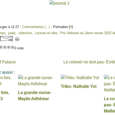
a-gas à 11:27 -
Commentaires [
…
]
- Permalien [
#
]
man
,
jurée
,
sélection
,
Lecture en tête
,
Prix littéraire du 2ème roman 2023 d
0 vote
 Palacio
Le colonel ne dort pas- Émil
 aussi :
Tribu- Nathalie Yot
fois,
La grande ourse-
23
Maylis Adhémar
Le co
pas- 
Malfa