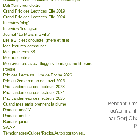
Défi #unlivreunelettre
Grand Prix des Lectrices Elle 2019
Grand Prix des Lectrices Elle 2024
Interview 'blog'
Interview 'Instagram'
Journal "Le Mans ma ville"
Lire à 2, c'est chouette! (mère et fille)
Mes lectures communes
Mes premières 68
Mes rencontres
Mon aventure avec Bloggers' le magazine littéraire
Poésie
Prix des Lecteurs Livre de Poche 2026
Prix du 2ème roman de Laval 2023
Prix Landerneau des lecteurs 2023
Prix Landerneau des lecteurs 2024
Prix Landerneau des lecteurs 2025
Pendant 3 moi
Quand mes amis prennent la plume
Romans ado/YA
qu'au final i
Romans adulte
Sorj Ch
par
Romans junior
P
SWAP
Témoignages/Guides/Récits/Autobiographies...