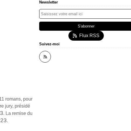
Newsletter
Flux RSS
Suivez-moi
s 11 romans, pour
re jury, présidé
23
. La remise du
023
.