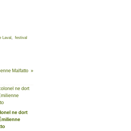
e Laval
,
festival
ienne Malfatto
lonel ne dort
Émilienne
tto