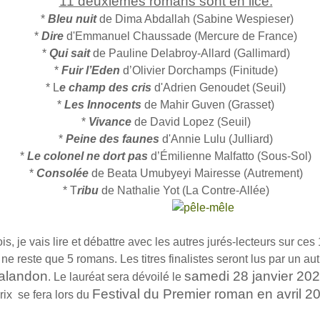
11 deuxièmes romans sont en lice:
*
Bleu nuit
de Dima Abdallah (Sabine Wespieser)
*
Dire
d'Emmanuel Chaussade (Mercure de France)
*
Qui sait
de Pauline Delabroy-Allard (Gallimard)
*
Fuir l’Eden
d’Olivier Dorchamps (Finitude)
* L
e champ des cris
d'Adrien Genoudet (Seuil)
*
Les Innocents
de Mahir Guven (Grasset)
*
Vivance
de David Lopez (Seuil)
*
Peine des faunes
d'Annie Lulu (Julliard)
*
Le colonel ne dort pas
d’Émilienne Malfatto (Sous-Sol)
*
Consolée
de Beata Umubyeyi Mairesse (Autrement)
* T
ribu
de Nathalie Yot (La Contre-Allée)
s, je vais lire et débattre avec les autres jurés-lecteurs sur ce
l ne reste que 5 romans. Les titres finalistes seront lus par un aut
alandon
samedi 28 janvier 20
. Le lauréat sera dévoilé le
Festival du Premier roman en avril 2
rix se fera lors du