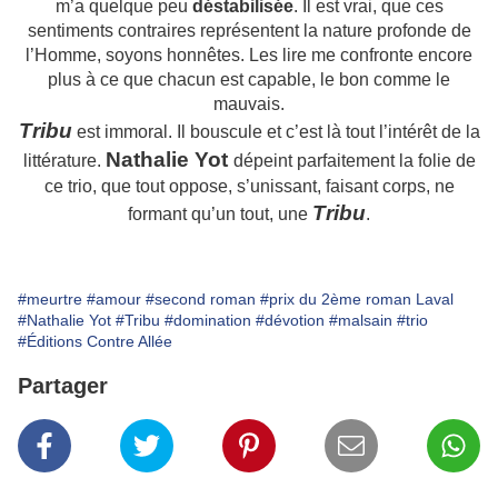
m’a quelque peu
déstabilisée
. Il est vrai, que ces
sentiments contraires représentent la nature profonde de
l’Homme, soyons honnêtes. Les lire me confronte encore
plus à ce que chacun est capable, le bon comme le
mauvais.
Tribu
est immoral. Il bouscule et c’est là tout l’intérêt de la
Nathalie Yot
littérature.
dépeint parfaitement la folie de
ce trio, que tout oppose, s’unissant, faisant corps, ne
Tribu
formant qu’un tout, une
.
#meurtre
#amour
#second roman
#prix du 2ème roman Laval
#Nathalie Yot
#Tribu
#domination
#dévotion
#malsain
#trio
#Éditions Contre Allée
Partager