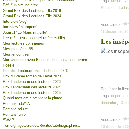
Tags:
amitié
,
vi
Défi #unlivreunelettre
Kerninon
,
La br
Grand Prix des Lectrices Elle 2019
Grand Prix des Lectrices Elle 2024
Interview 'blog'
Vous aimez ?
Interview 'Instagram'
11 décembre 20
Journal "Le Mans ma ville"
Lire à 2, c'est chouette! (mère et fille)
Les insé
Mes lectures communes
Mes premières 68
Mes rencontres
Mon aventure avec Bloggers' le magazine littéraire
Poésie
Prix des Lecteurs Livre de Poche 2026
Prix du 2ème roman de Laval 2023
Prix Landerneau des lecteurs 2023
Prix Landerneau des lecteurs 2024
Posté par helien
Prix Landerneau des lecteurs 2025
Tags:
déportatio
Quand mes amis prennent la plume
décembre
,
Domi
Romans ado/YA
Romans adulte
Romans junior
Vous aimez ?
SWAP
Témoignages/Guides/Récits/Autobiographies...
10 décembre 20