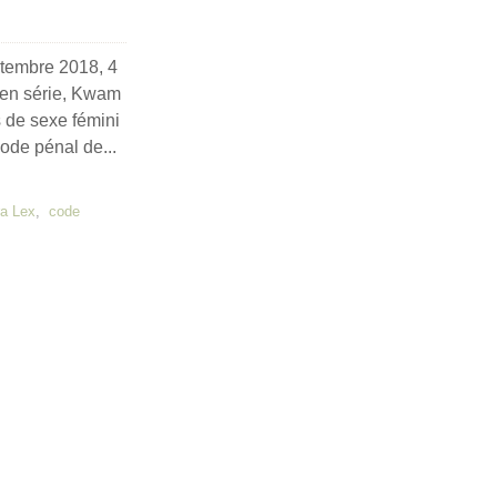
ptembre 2018, 4
 en série, Kwam
 de sexe fémini
Code pénal de...
a Lex
,
code