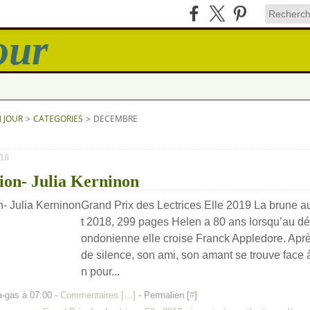
N JOUR
>
CATEGORIES
>
DECEMBRE
18
ion- Julia Kerninon
Grand Prix des Lectrices Elle 2019 La brune 
t 2018, 299 pages Helen a 80 ans lorsqu’au dét
ondonienne elle croise Franck Appledore. Après
de silence, son ami, son amant se trouve face à
n pour...
a-gas à 07:00 -
Commentaires [
…
]
- Permalien [
#
]