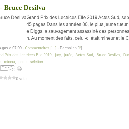
- Bruce Desilva
Grand Prix des Lectrices Elle 2019 Actes Sud, se
45 pages Dans les années 80, le plus jeune tueur
e Diggs, a sauvagement assassiné des personnes
n. Au moment des faits, celui-ci était mineur et le 
a-gas à 07:00 -
Commentaires [
…
]
- Permalien [
#
]
nd Prix des Lectrices Elle 2019
,
jury
,
jurée
,
Actes Sud
,
Bruce Desilva
,
Dur
e
,
mineur
,
prise
,
séletion
0 vote