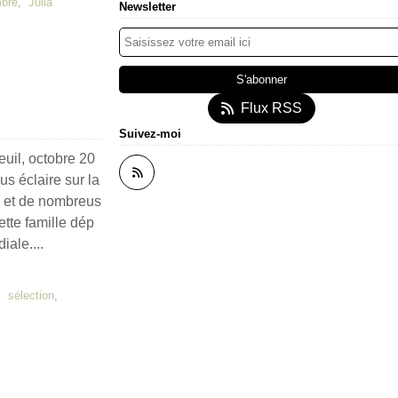
bre
,
Julia
Newsletter
Flux RSS
Suivez-moi
euil, octobre 20
s éclaire sur la
b et de nombreus
ette famille dép
ale....
,
sélection
,