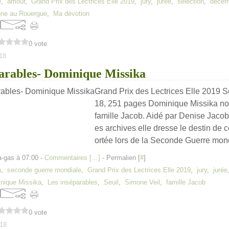
e
,
amour
,
Grand Prix des Lectrices Elle 2019
,
jury
,
jurée
,
sélection
,
décem
une au Rouergue
,
Ma dévotion
0 vote
18
parables- Dominique Missika
Grand Prix des Lectrices Elle 2019 S
18, 251 pages Dominique Missika nou
famille Jacob. Aidé par Denise Jaco
es archives elle dresse le destin de c
ortée lors de la Seconde Guerre mondi
a-gas à 07:00 -
Commentaires [
…
]
- Permalien [
#
]
n
,
seconde guerre mondiale
,
Grand Prix des Lectrices Elle 2019
,
jury
,
jurée
nique Missika
,
Les inséparables
,
Seuil
,
Simone Veil
,
famille Jacob
0 vote
18