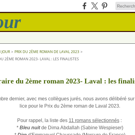
N JOUR
>
PRIX DU 2ÈME ROMAN DE LAVAL 2023
>
 DU 2ÈME ROMAN 2023- LAVAL : LES FINALISTES
éraire du 2ème roman 2023- Laval : les finali
re dernier, avec mes collègues jurés, nous avons délibéré sur l
lice pour le Prix du 2
ème
roman de Laval 2023.
Pour rappel, la liste des
11 romans sélectionnés
:
*
Bleu nuit
de Dima Abdallah (Sabine Wespieser)
*
Dire
d'Emmanuel Chaussade (Mercure de France)