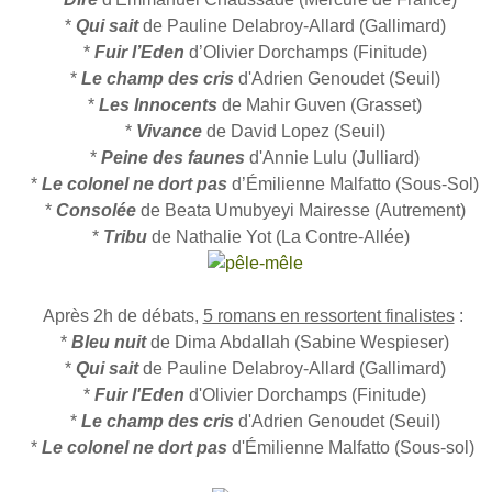
*
Qui sait
de Pauline Delabroy-Allard (Gallimard)
*
Fuir l’Eden
d’Olivier Dorchamps (Finitude)
*
Le champ des cris
d'Adrien Genoudet (Seuil)
*
Les Innocents
de Mahir Guven (Grasset)
*
Vivance
de David Lopez (Seuil)
*
Peine des faunes
d'Annie Lulu (Julliard)
*
Le colonel ne dort pas
d’Émilienne Malfatto (Sous-Sol)
*
Consolée
de Beata Umubyeyi Mairesse (Autrement)
*
Tribu
de Nathalie Yot (La Contre-Allée)
Après 2h de débats,
5 romans en ressortent finalistes
:
*
Bleu nuit
de Dima Abdallah (Sabine Wespieser)
*
Qui sait
de Pauline Delabroy-Allard (Gallimard)
*
Fuir l'Eden
d'Olivier Dorchamps (Finitude)
*
Le champ des cris
d'Adrien Genoudet (Seuil)
*
Le colonel ne dort pas
d'Émilienne Malfatto (Sous-sol)