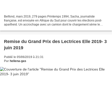
Belfond, mars 2019, 279 pages Printemps 1994, Sacha, journaliste
française, est envoyée en Afrique du Sud pour couvrir les élections post-
apartheid. Un accrochage avec un camion dont le chargement sème le
doute chez la jeune femme l’amène à s’intéresser...
Remise du Grand Prix des Lectrices Elle 2019- 3
juin 2019
Publié le 05/06/2019 à 21:31
Par
heliena-gas