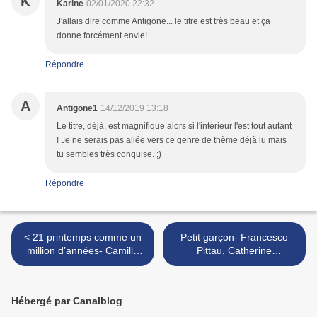
K
Karine
02/01/2020 22:32
J'allais dire comme Antigone... le titre est très beau et ça
donne forcément envie!
Répondre
A
Antigone1
14/12/2019 13:18
Le titre, déjà, est magnifique alors si l'intérieur l'est tout autant
! Je ne serais pas allée vers ce genre de thème déjà lu mais
tu sembles très conquise. ;)
Répondre
< 21 printemps comme un
Petit garçon- Francesco
million d’années- Camille
Pittau, Catherine
Brissot
Chardonnay >
Hébergé par Canalblog