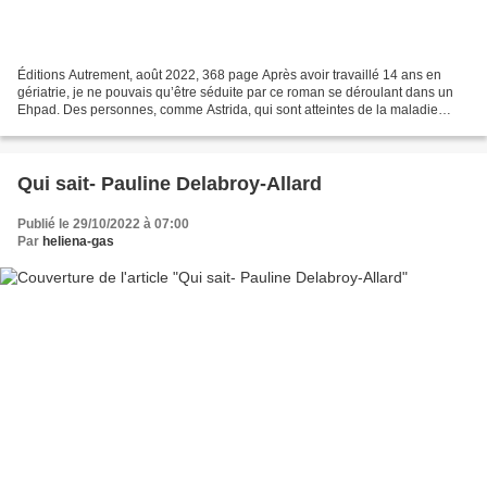
Éditions Autrement, août 2022, 368 page Après avoir travaillé 14 ans en
gériatrie, je ne pouvais qu’être séduite par ce roman se déroulant dans un
Ehpad. Des personnes, comme Astrida, qui sont atteintes de la maladie
d’Alzheimer, j’ai pu en croiser de...
Qui sait- Pauline Delabroy-Allard
Publié le 29/10/2022 à 07:00
Par
heliena-gas