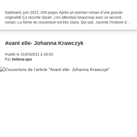
Gallimard, juin 2022, 204 pages Après un premier roman d’une grande
originalité Ça raconte Sarah , j’en attendais beaucoup avec ce second
roman. La 4ème de couverture est très claire, Qui sait , raconte l’histoire de
l’autrice. Une autofiction, à croire...
Avant elle- Johanna Krawczyk
Publié le 31/03/2021 à 18:55
Par
heliena-gas