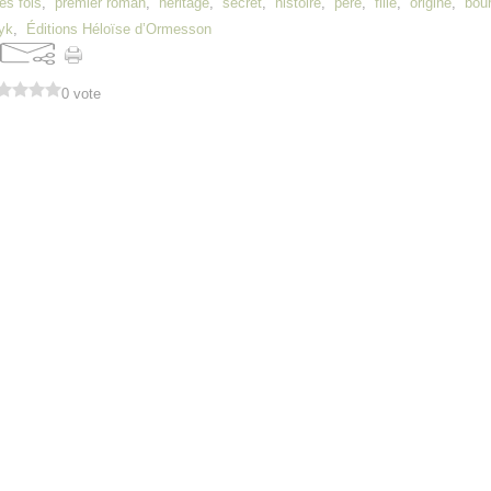
es fois
,
premier roman
,
héritage
,
secret
,
histoire
,
père
,
fille
,
origine
,
bou
yk
,
Éditions Héloïse d’Ormesson
0 vote