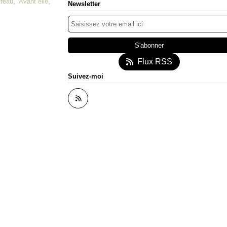
rreau
,
Avant elle
,
Newsletter
Flux RSS
Suivez-moi