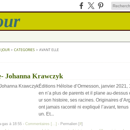
N JOUR
>
CATEGORIES
>
AVANT ELLE
le- Johanna Krawczyk
Éditions Héloïse d’Ormesson, janvier 2021
en n’a plus de parents et il plane au-dessus d
ur son histoire, ses racines. Originaires d’Arg
ont jamais raconté ni expliqué l’avant, tenu
un. Et...
a-gas à 18:55 -
Commentaires [
…
]
- Permalien [
#
]