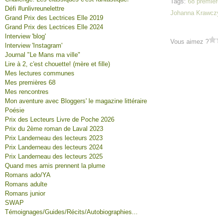
Tags:
68 premièr
Défi #unlivreunelettre
Johanna Krawcz
Grand Prix des Lectrices Elle 2019
Grand Prix des Lectrices Elle 2024
Interview 'blog'
Vous aimez ?
Interview 'Instagram'
Journal "Le Mans ma ville"
Lire à 2, c'est chouette! (mère et fille)
Mes lectures communes
Mes premières 68
Mes rencontres
Mon aventure avec Bloggers' le magazine littéraire
Poésie
Prix des Lecteurs Livre de Poche 2026
Prix du 2ème roman de Laval 2023
Prix Landerneau des lecteurs 2023
Prix Landerneau des lecteurs 2024
Prix Landerneau des lecteurs 2025
Quand mes amis prennent la plume
Romans ado/YA
Romans adulte
Romans junior
SWAP
Témoignages/Guides/Récits/Autobiographies...