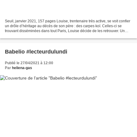
Seuil, janvier 2021, 157 pages Louise, trentenaire très active, se voit confier
un drôle d’héritage au décès de son père : des carpes koï. Celles-ci se
trouvant disséminées dans tout Paris, Louise décide de les retrouver. Un
premier roman pour le moins...
Babelio #lecteurdulundi
Publié le 27/04/2021 à 12:00
Par
heliena-gas