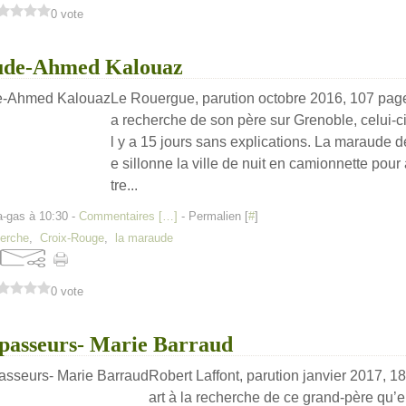
0 vote
ude-Ahmed Kalouaz
Le Rouergue, parution octobre 2016, 107 page
a recherche de son père sur Grenoble, celui-ci s
l y a 15 jours sans explications. La maraude 
e sillonne la ville de nuit en camionnette pour 
tre...
a-gas à 10:30 -
Commentaires [
…
]
- Permalien [
#
]
herche
,
Croix-Rouge
,
la maraude
0 vote
 passeurs- Marie Barraud
Robert Laffont, parution janvier 2017, 
art à la recherche de ce grand-père qu’e