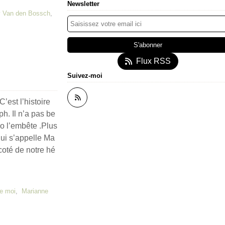
Newsletter
 Van den Bossch
,
Flux RSS
Suivez-moi
’est l’histoire
h. Il n’a pas be
o l’embête .Plus
qui s’appelle Ma
 coté de notre hé
re moi
,
Marianne