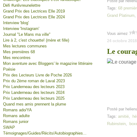
Posté par helien
Défi #unlivreunelettre
Tags:
68 premièr
Grand Prix des Lectrices Elle 2019
Grand Platinum
Grand Prix des Lectrices Elle 2024
Interview 'blog'
Interview 'Instagram'
Vous aimez ?
Journal "Le Mans ma ville"
Lire à 2, c'est chouette! (mère et fille)
24 octobre 2018
Mes lectures communes
Le coura
Mes premières 68
Mes rencontres
Mon aventure avec Bloggers' le magazine littéraire
Poésie
Prix des Lecteurs Livre de Poche 2026
Prix du 2ème roman de Laval 2023
Prix Landerneau des lecteurs 2023
Prix Landerneau des lecteurs 2024
Prix Landerneau des lecteurs 2025
Quand mes amis prennent la plume
Posté par helien
Romans ado/YA
Romans adulte
Tags:
amitié
,
hé
Romans junior
Rubinstein
,
box
SWAP
Témoignages/Guides/Récits/Autobiographies...