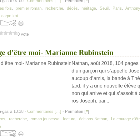
a-gas à 07:00 -
Commentaires [
…
]
- Permalien [
#
]
es fois
,
premier roman
,
recherche
,
décès
,
héritage
,
Seuil
,
Paris
,
Anthony
,
carpe koï
0 vote
ge d’être moi- Marianne Rubinstein
Nathan, août 2018, 104 pages C
d’un garçon qui s’appelle Josep
aucoup d’amis, la bande à Thé
tard, il y a une nouvelle élève 
non qui arrive et qui s’assoit à
ros Joseph, par...
a-gas à 10:38 -
Commentaires [
…
]
- Permalien [
#
]
ros
,
recherche
,
roman jeunesse
,
lecture
,
éditions Nathan
,
Le courage d'êt
e