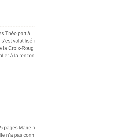
s Théo part à l
’est volatilisé i
de la Croix-Roug
aller à la rencon
185 pages Marie p
lle n’a pas conn