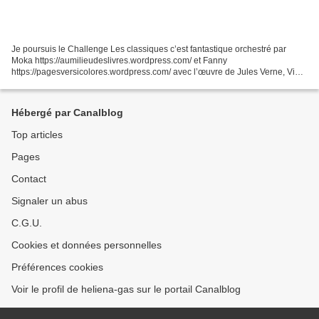
Je poursuis le Challenge Les classiques c’est fantastique orchestré par
Moka https://aumilieudeslivres.wordpress.com/ et Fanny
https://pagesversicolores.wordpress.com/ avec l’œuvre de Jules Verne, Vingt
mille lieues sous les mers , publiée en 1869. 1866....
Hébergé par Canalblog
Top articles
Pages
Contact
Signaler un abus
C.G.U.
Cookies et données personnelles
Préférences cookies
Voir le profil de heliena-gas sur le portail Canalblog